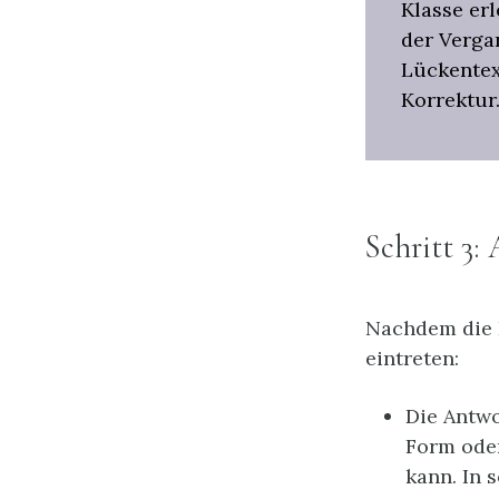
Klasse er
der Verga
Lückentex
Korrektur.
Schritt 3:
Nachdem die K
eintreten:
Die Antwo
Form oder 
kann. In 