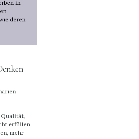
erben in
nen
wie deren
 Denken
narien
 Qualität,
cht erfüllen
ren, mehr