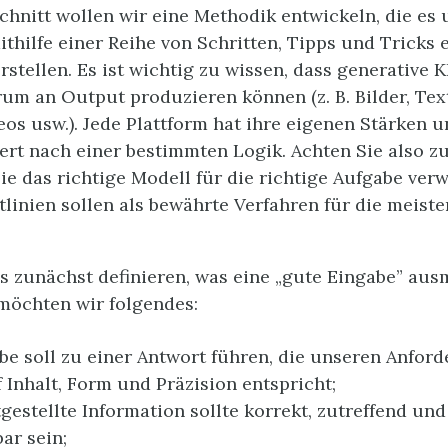
chnitt wollen wir eine Methodik entwickeln, die es 
thilfe einer Reihe von Schritten, Tipps und Tricks e
rstellen. Es ist wichtig zu wissen, dass generative 
rum an Output produzieren können (z. B. Bilder, Tex
eos usw.). Jede Plattform hat ihre eigenen Stärken 
ert nach einer bestimmten Logik. Achten Sie also z
Sie das richtige Modell für die richtige Aufgabe ver
tlinien sollen als bewährte Verfahren für die meist
s zunächst definieren, was eine „gute Eingabe” aus
möchten wir folgendes:
be soll zu einer Antwort führen, die unseren Anfor
 Inhalt, Form und Präzision entspricht;
tgestellte Information sollte korrekt, zutreffend un
ar sein;