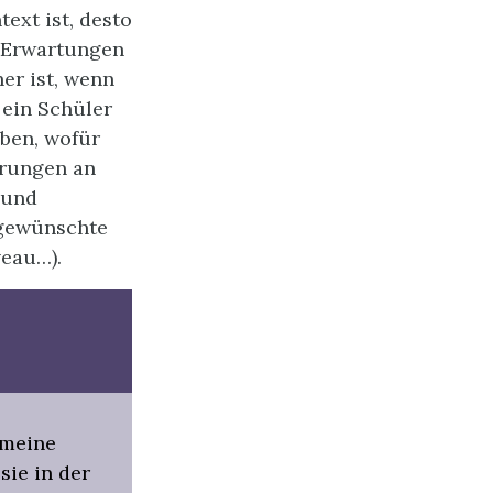
ext ist, desto
n Erwartungen
her ist, wenn
 ein Schüler
aben, wofür
erungen an
 und
 gewünschte
veau…).
 meine
sie in der