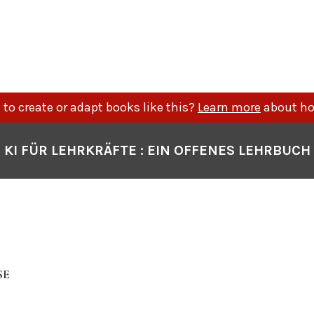
to create or adapt books like this?
Learn more
about ho
KI FÜR LEHRKRÄFTE : EIN OFFENES LEHRBUCH
SE