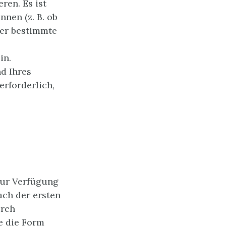
ren. Es ist
nen (z. B. ob
oder bestimmte
in.
d Ihres
erforderlich,
 zur Verfügung
ach der ersten
urch
e die Form