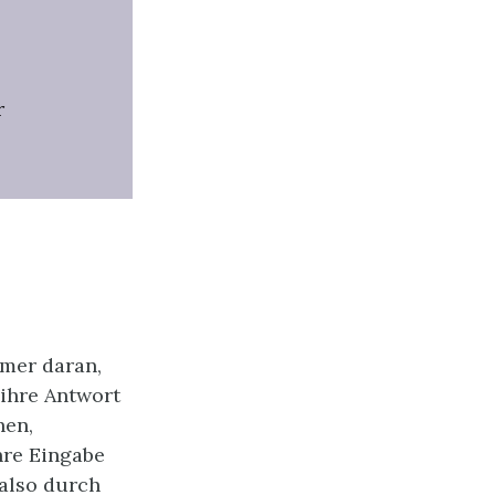
r
mmer daran,
 ihre Antwort
hen,
hre Eingabe
 also durch