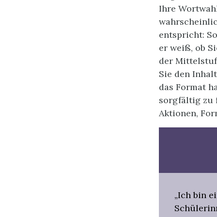
Ihre Wortwahl
wahrscheinlic
entspricht: So
er weiß, ob S
der Mittelstu
Sie den Inha
das Format ha
sorgfältig zu
Aktionen, For
„Ich bin 
Schülerinn