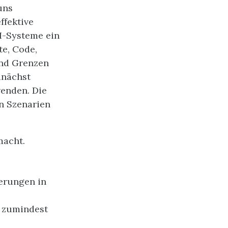
uns
ffektive
KI-Systeme ein
te, Code,
und Grenzen
unächst
wenden. Die
en Szenarien
macht.
derungen in
d zumindest