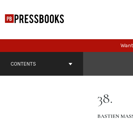
Skip
to
content
Want 
Book
Contents
CONTENTS
Navigation
38
BASTIEN MAS