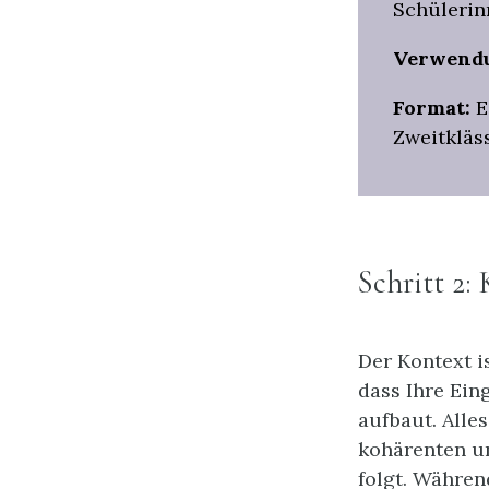
Schülerinn
Verwend
Format:
E
Zweitkläss
Schritt 2: 
Der Kontext i
dass Ihre Ein
aufbaut. Alles
kohärenten un
folgt. Währen