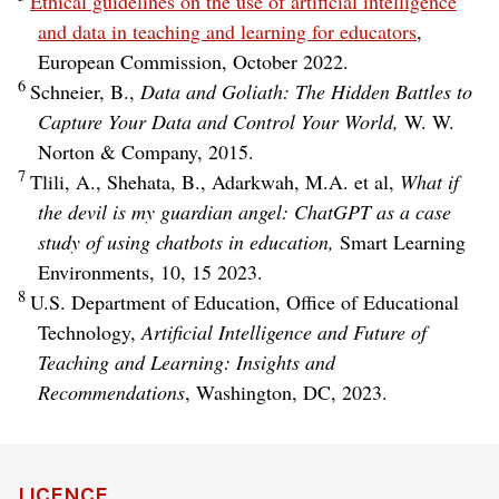
Ethical guidelines on the use of artificial intelligence
and data in teaching and learning for educators
,
European Commission, October 2022.
6
Schneier, B.,
Data and Goliath: The Hidden Battles to
Capture Your Data and Control Your World,
W. W.
Norton & Company, 2015.
7
Tlili, A., Shehata, B., Adarkwah, M.A. et al,
What if
the devil is my guardian angel: ChatGPT as a case
study of using chatbots in education,
Smart Learning
Environments, 10, 15 2023.
8
U.S. Department of Education, Office of Educational
Technology,
Artificial Intelligence and Future of
Teaching and Learning: Insights and
Recommendations
, Washington, DC, 2023.
LICENCE