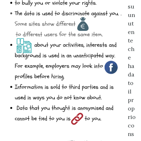
su
un
ut
en
te
ch
e
ha
da
to
il
pr
op
rio
co
ns