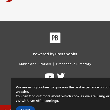
Powered by
Pressbooks
Guides and Tutorials
|
Pressbooks Directory
Pressbooks
Pressbooks
on
on
Twitter
We are using cookies to give you the best experience on our
YouTube
website.
You can find out more about which cookies we are using or
switch them off in
.
settings
Previous/next
Accept