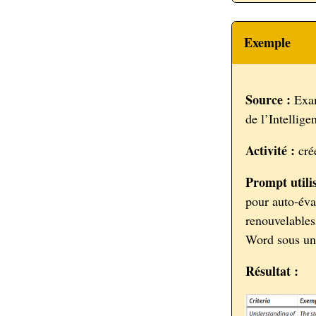
Exemple
Source :
Exam
de l’Intellige
Activité :
crée
Prompt utilis
pour auto-éva
renouvelables
Word sous un
Résultat :