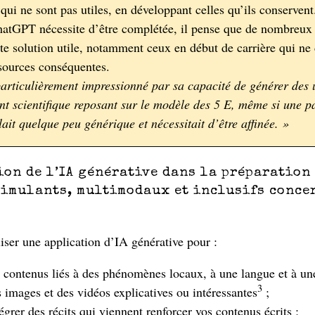
qui ne sont pas utiles, en développant celles qu’ils conserven
atGPT nécessite d’être complétée, il pense que de nombreux
tte solution utile, notamment ceux en début de carrière qui ne
sources conséquentes.
particulièrement impressionné par sa capacité de générer des 
t scientifique reposant sur le modèle des 5 E, même si une pa
ait quelque peu générique et nécessitait d’être affinée. »
ion de l’IA générative dans la préparation
timulants, multimodaux et inclusifs conce
é
iser une application d’IA générative pour :
 contenus liés à des phénomènes locaux, à une langue et à une
3
s images et des vidéos explicatives ou intéressantes
;
égrer des récits qui viennent renforcer vos contenus écrits ;