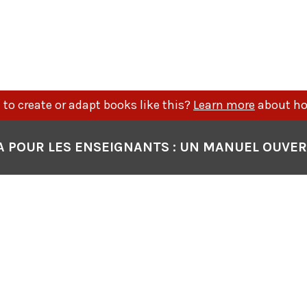
P
N
to create or adapt books like this?
Learn more
about ho
A POUR LES ENSEIGNANTS : UN MANUEL OUVE