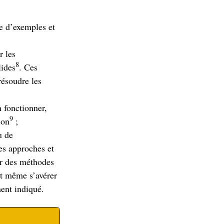
re d’exemples et
r les
8
lides
. Ces
résoudre les
n fonctionner,
9
ion
;
u de
es approches et
er des méthodes
ut même s’avérer
ment indiqué.