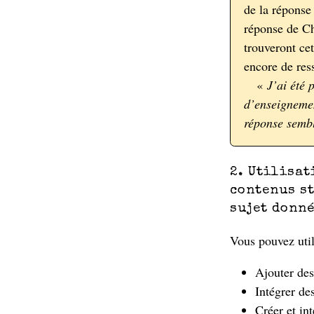
de la réponse 
réponse de Ch
trouveront ce
encore de res
«
J’ai été 
d’enseignemen
réponse sembl
2. Utilisat
contenus s
sujet donn
Vous pouvez util
Ajouter des
Intégrer de
Créer et int