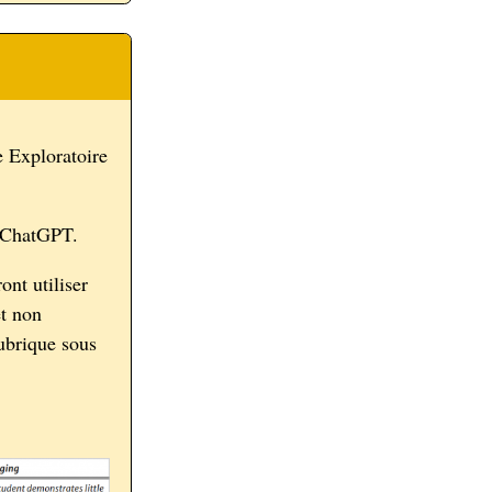
 Exploratoire
: ChatGPT.
nt utiliser
et non
rubrique sous