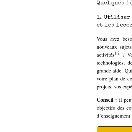
Quelques id
1. Utiliser
et les leço
Vous avez beso
nouveaux sujets
1,2
activités
? Vou
technologies, d
grande aide. Qui
votre plan de co
projets, vos expé
Conseil :
il peut
objectifs des c
d’enseignement 