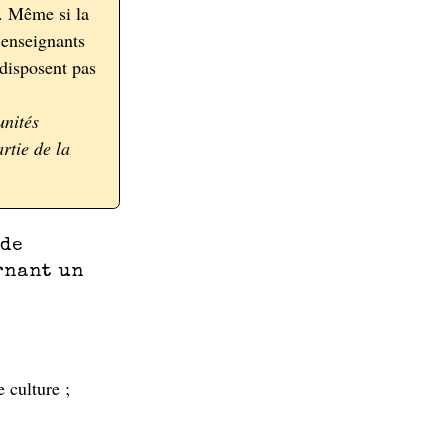
t. Même si la
 enseignants
 disposent pas
unités
rtie de la
 de
rnant un
 culture ;