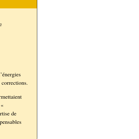
e
’énergies
 corrections.
rmettaient
 «
rtise de
spensables