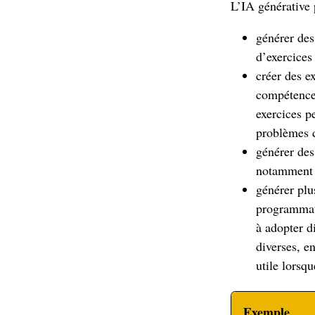
L’IA générative
générer des
d’exercices 
créer des e
compétences
exercices p
problèmes d
générer des
notamment 
générer pl
programmati
à adopter d
diverses, e
utile lorsqu
Exemple