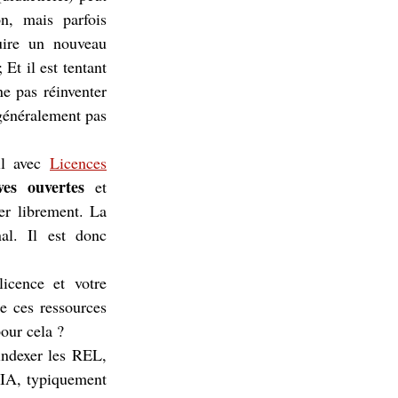
n, mais parfois
ruire un nouveau
 Et il est tentant
ne pas réinventer
t généralement pas
ail avec
Licences
ves ouvertes
et
uer librement. La
nal. Il est donc
licence et votre
e ces ressources
our cela ?
indexer les REL,
d’IA, typiquement