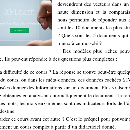
deviendront des vecteurs dans un 
haute dimension et la comparais
nous permettra de répondre aux q
sont les 10 documents les plus simi
? Quels sont les 5 documents qui 
mieux à ce mot-clé ?
Des modèles plus riches peuve
e. Ils peuvent répondre à des questions plus complexes :
la difficulté de ce cours ? La réponse se trouve peut-être quelq
 du cours, ou dans les méta-données, ces données cachées à l
nsées donner des informations sur un document. Plus vraisemb
e obtenues en analysant automatiquement le document : la lo
des mots, les mots eux-mêmes sont des indicateurs forts de l’
 destiné
arder ce cours avant cet autre ? C’est le préquel pour pouvoir 
ment un cours complet à partir d’un didacticiel donné.