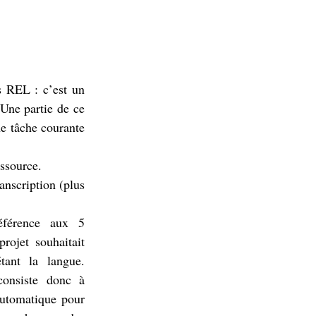
es REL : c’est un
 Une partie de ce
e tâche courante
essource.
ranscription (plus
férence aux 5
rojet souhaitait
tant la langue.
consiste donc à
 automatique pour