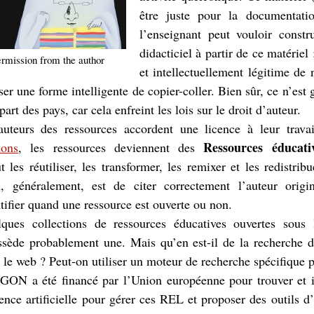
être juste pour la documentatio
l’enseignant peut vouloir const
didacticiel à partir de ce matériel ;
rmission from the author
et intellectuellement légitime de 
iser une forme intelligente de copier-coller. Bien sûr, ce n’es
part des pays, car cela enfreint les lois sur le droit d’auteur.
auteurs des ressources accordent une licence à leur trav
Ressources éducati
ons
, les ressources deviennent des
t les réutiliser, les transformer, les remixer et les redistrib
n, généralement, est de citer correctement l’auteur origi
tifier quand une ressource est ouverte ou non.
lques collections de ressources éducatives ouvertes sous 
ssède probablement une. Mais qu’en est-il de la recherche d
 le web ? Peut-on utiliser un moteur de recherche spécifique p
GON a été financé par l’Union européenne pour trouver et 
ligence artificielle pour gérer ces REL et proposer des outils 