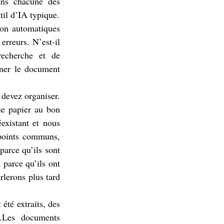
ans chacune des
til d’IA typique.
ion automatiques
erreurs. N’est-il
recherche et de
nner le document
devez organiser.
ue papier au bon
existant et nous
s points communs,
parce qu’ils sont
 parce qu’ils ont
rlerons plus tard
 été extraits, des
s.Les documents