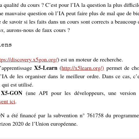
a qualité du cours ? C’est pour l’IA la question la plus difficil
ne mauvaise question où l’IA peut faire plus de mal que de b
e de savoir si les faits dans un cours sont corrects a beaucoup
ws
, aurons-nous de faux cours ?
iens
tps://discovery.x5gon.org/
) est un moteur de recherche.
X5-Learn
’apprentissage
(
http://x5learn.org/
)
permet de choi
’IA de les organiser dans le meilleur ordre. Dans ce cas, c’
ui est utilisé.
X5-GON
s
(une API pour les développeurs, une version à
vent ici
.
 a été financé par la subvention n° 761758 du programme 
rizon 2020 de l’Union européenne.