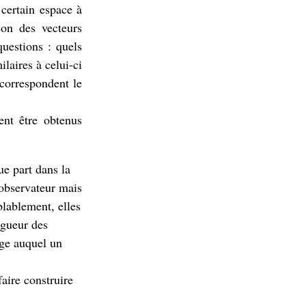
certain espace à
on des vecteurs
uestions : quels
laires à celui-ci
correspondent le
nt être obtenus
ue part dans la
’observateur mais
lablement, elles
ngueur des
âge auquel un
faire construire