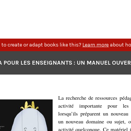
P
N
to create or adapt books like this?
Learn more
about ho
A POUR LES ENSEIGNANTS : UN MANUEL OUVE
La recherche de ressources péda
activité importante pour les
lorsqu’ils préparent un nouveau 
un nouveau domaine ou sujet, o
activité quelconque. Ce matériel (