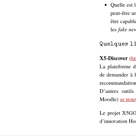
Quelle est l
peut-être u
être capabl
les
fake ne
Quelques l
X5-Discover
(
ht
La plateforme d
de demander à l
recommandation q
D’autres outil
Moodle)
se trou
Le projet X5GON
d’innovation Ho