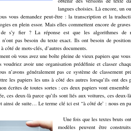
obtenir des versions de texte d
langues choisies. Là encore, un ou
ous vous demandez peut-être : la transcription et la traduct
ogies en plein essor. Mais elles commettent encore de graves 
de s’y fier ? La réponse est que les algorithmes de 
n’ont pas besoin du texte exact. Ils ont besoin de positio
 à côté de mots-clés, d’autres documents.
ent où vous avez une boîte pleine de vieux papiers que vous 
s voudriez avoir une organisation prédéfinie et classer chaq
ous n’avons généralement pas ce système de classement pré
ttre les papiers les uns à côté des autres lorsqu’ils ont de
non écrites de toutes sortes : ces deux papiers vont ensemble 
, ces deux-là parce qu’ils sont liés aux voitures, ces deux-là
et ainsi de suite… Le terme clé ici est “à côté de’ : nous en pa
Une fois que les textes bruts ont
modèles peuvent être construit