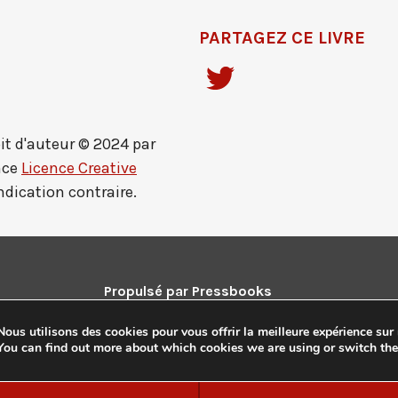
PARTAGEZ CE LIVRE
it d'auteur © 2024 par
nce
Licence Creative
indication contraire.
Propulsé par
Pressbooks
Guides et tutoriels
|
Pressbooks Directory
Nous utilisons des cookies pour vous offrir la meilleure expérience sur 
You can find out more about which cookies we are using or switch th