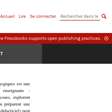
rimary
Rechercher
Accueil
Lire
Se connecter
avigation
dans
CH
le
livre :
w Pressbooks supports open publishing practices.
RT
gogiques est une
 enseignants :
cours, explorent
u préparent une
didacticiel) peut