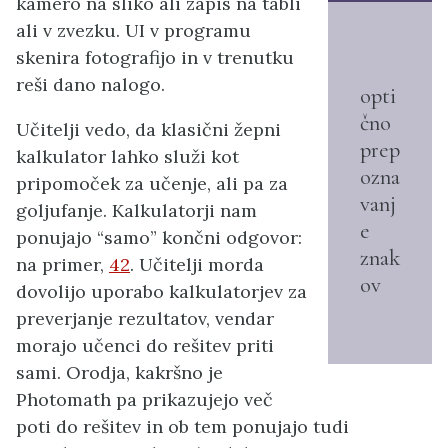
kamero na sliko ali zapis na tabli
ali v zvezku. UI v programu
skenira fotografijo in v trenutku
reši dano nalogo.
opti
čno
Učitelji vedo, da klasični žepni
prep
kalkulator lahko služi kot
ozna
pripomoček za učenje, ali pa za
vanj
goljufanje. Kalkulatorji nam
e
ponujajo “samo” končni odgovor:
znak
na primer,
42
. Učitelji morda
ov
dovolijo uporabo kalkulatorjev za
preverjanje rezultatov, vendar
morajo učenci do rešitev priti
sami. Orodja, kakršno je
Photomath pa prikazujejo več
poti do rešitev in ob tem ponujajo tudi