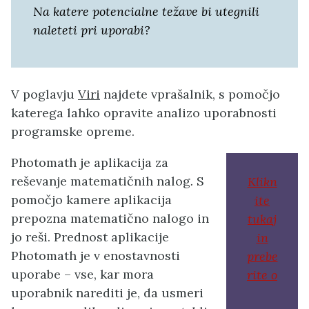
Na katere potencialne težave bi utegnili
naleteti pri uporabi?
V poglavju
Viri
najdete vprašalnik, s pomočjo
katerega lahko opravite analizo uporabnosti
programske opreme.
Photomath je aplikacija za
reševanje matematičnih nalog
.
S
Klikn
pomočjo kamere aplikacija
ite
prepozna matematično nalogo in
tukaj
jo reši. Prednost aplikacije
in
Photomath je v enostavnosti
prebe
uporabe – vse, kar mora
rite o
uporabnik narediti je, da usmeri