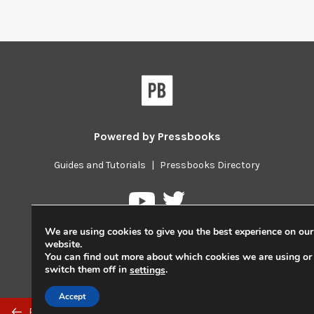
Powered by
Pressbooks
Guides and Tutorials
|
Pressbooks Directory
Pressbooks
Pressbooks
on
on
We are using cookies to give you the best experience on our
Twitter
YouTube
website.
You can find out more about which cookies we are using or
switch them off in
.
settings
Accept
Previous/next
Previous: UI je povsod