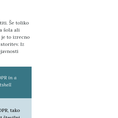
ti. Še toliko
 šola ali
 je to izrecno
toritev. Iz
ejavnosti
PR in a
tshell
PR, tako
t številni