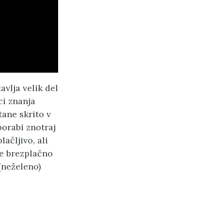
vlja velik del
ci znanja
tane skrito v
porabi znotraj
ačljivo, ali
je brezplačno
(neželeno)