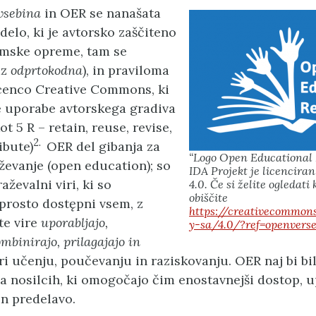
vsebina
in OER se nanašata
delo, ki je avtorsko zaščiteno
amske opreme, tam se
az
odprtokodna
), in praviloma
icenco Creative Commons, ki
 uporabe avtorskega gradiva
ot 5 R – retain, reuse, revise,
2.
ibute)
OER del gibanja za
“Logo Open Educational 
ževanje (open education); so
IDA Projekt je licencira
aževalni viri, ki so
4.0. Če si želite ogledati 
obiščite
 prosto dostępni vsem, z
https://creativecommons
e vire
uporabljajo,
y-sa/4.0/?ref=openvers
mbinirajo, prilagajajo in
i učenju, poučevanju in raziskovanju. OER naj bi bili
na nosilcih, ki omogočajo čim enostavnejši dostop, 
in predelavo.