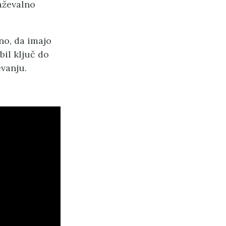
aževalno
no, da imajo
bil ključ do
evanju.