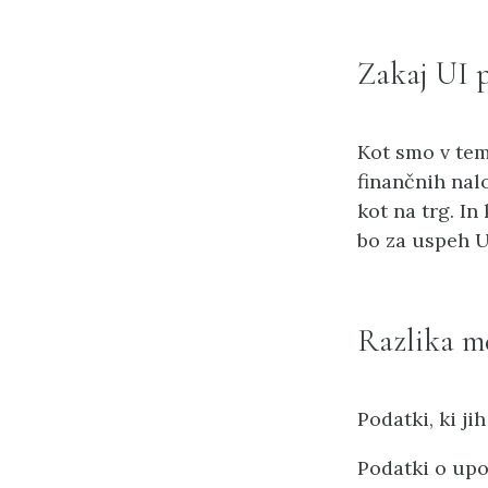
Zakaj UI 
Kot smo v tem
finančnih nal
kot na trg. In
bo za uspeh U
Razlika m
Podatki, ki ji
Podatki o upo