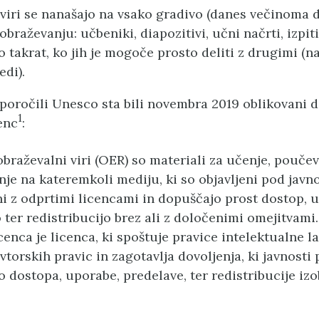
viri se nanašajo na vsako gradivo (danes večinoma di
obraževanju: učbeniki, diapozitivi, učni načrti, izpi
o takrat, ko jih je mogoče prosto deliti z drugimi (n
edi).
iporočili Unesco sta bili novembra 2019 oblikovani d
1
enc
:
obraževalni viri (OER) so materiali za učenje, poučev
nje na kateremkoli mediju, ki so objavljeni pod jav
i z odprtimi licencami in dopuščajo prost dostop, 
 ter redistribucijo brez ali z določenimi omejitvami.
cenca je licenca, ki spoštuje pravice intelektualne l
vtorskih pravic in zagotavlja dovoljenja, ki javnosti 
o dostopa, uporabe, predelave, ter redistribucije iz