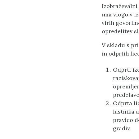
Izobraževalni 
ima vlogo v iz
virih govorim
opredelitev sl
V skladu s pr
in odprtih lic
Odprti iz
raziskova
opremljen
predelavo
Odprta li
lastnika a
pravico d
gradiv.