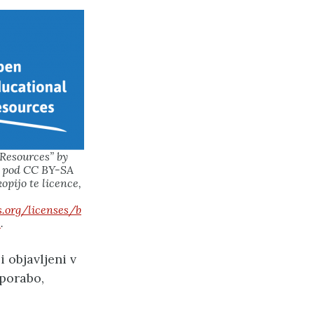
Resources” by
n pod CC BY-SA
kopijo te licence,
.org/licenses/b
e
.
 objavljeni v
uporabo,