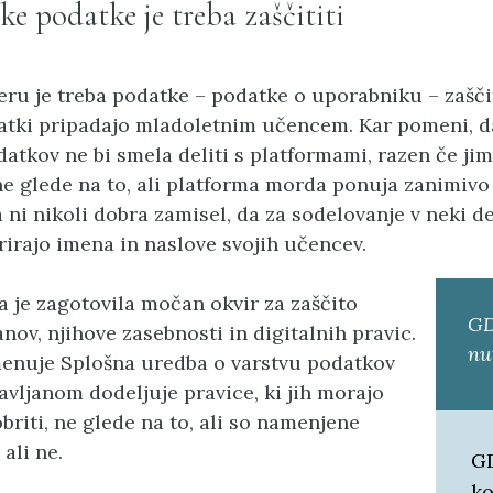
e podatke je treba zaščititi
ru je treba podatke – podatke o uporabniku – zaščiti
odatki pripadajo mladoletnim učencem. Kar pomeni, da
datkov ne bi smela deliti s platformami, razen če jim
e glede na to, ali platforma morda ponuja zanimivo s
 ni nikoli dobra zamisel, da za sodelovanje v neki d
trirajo imena in naslove svojih učencev.
a je zagotovila močan okvir za zaščito
GD
anov, njihove zasebnosti in digitalnih pravic.
nu
menuje Splošna uredba o varstvu podatkov
avljanom dodeljuje pravice, ki jih morajo
briti, ne glede na to, ali so namenjene
ali ne.
GD
ko