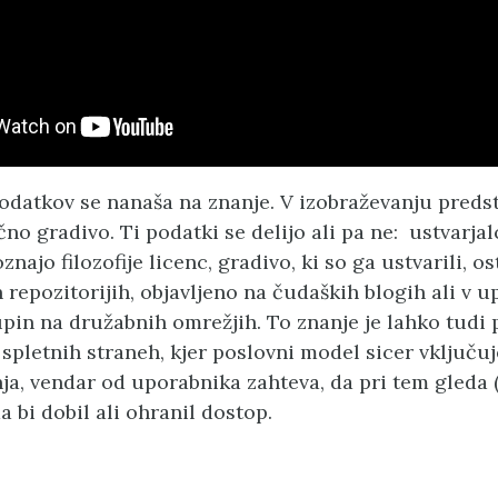
odatkov se nanaša na znanje. V izobraževanju predsta
no gradivo. Ti podatki se delijo ali pa ne: ustvarjal
najo filozofije licenc, gradivo, ki so ga ustvarili, os
 repozitorijih, objavljeno na čudaških blogih ali v u
in na družabnih omrežjih. To znanje je lahko tudi pl
 spletnih straneh, kjer poslovni model sicer vključu
a, vendar od uporabnika zahteva, da pri tem gleda 
a bi dobil ali ohranil dostop.