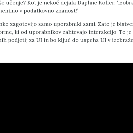
e učenje? Kot je nekoč dejala Daphne Koller: ‘Izobr
menimo v podatkovno znanost!’
hko zagotovijo samo uporabniki sami. Zato je bistve
orme, ki od uporabnikov zahtevajo interakcijo. To je 
ih podjetij za UI in bo ključ do uspeha UI v izobraž