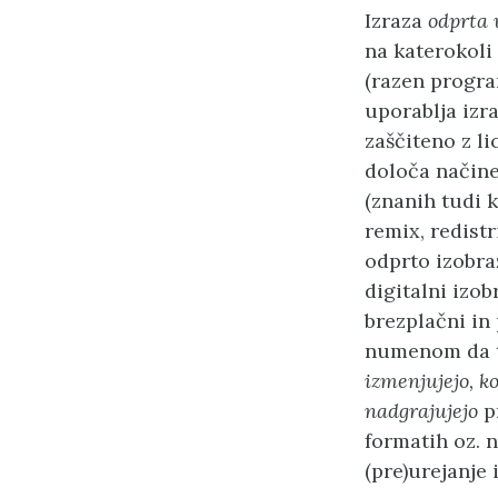
Izraza
odprta 
na katerokoli 
(razen progr
uporablja izr
zaščiteno z l
določa načine
(znanih tudi k
remix, redistr
odprto izobra
digitalni izobr
brezplačni in
numenom da t
izmenjujejo, ko
nadgrajujejo
pr
formatih oz. 
(pre)urejanje 