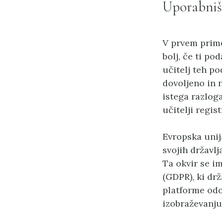
Uporabnišk
V prvem prime
bolj, če ti p
učitelj teh po
dovoljeno in n
istega razloga
učitelji regis
Evropska unij
svojih državlj
Ta okvir se i
(GDPR), ki drž
platforme odo
izobraževanju 