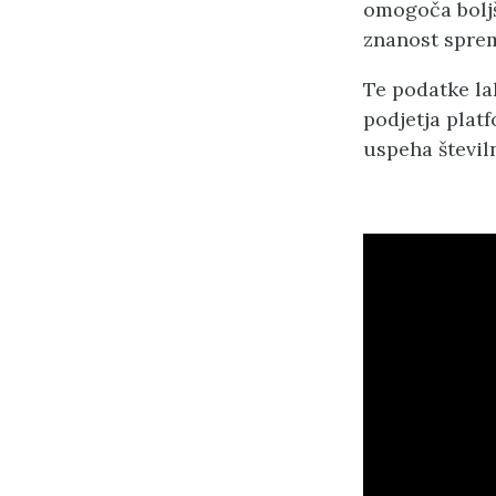
omogoča boljš
znanost spre
Te podatke la
podjetja platf
uspeha številn