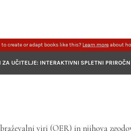
to create or adapt books like this?
Learn more
about ho
I ZA UČITELJE: INTERAKTIVNI SPLETNI PRIROČN
braževalni viri (OER) in njihova zgodo