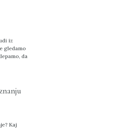
udi iz
nje gledamo
sklepamo, da
 znanju
je? Kaj