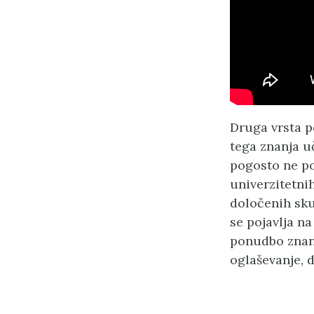
Druga vrsta p
tega znanja uč
pogosto ne poz
univerzitetnih
določenih skup
se pojavlja na
ponudbo znanj
oglaševanje, d