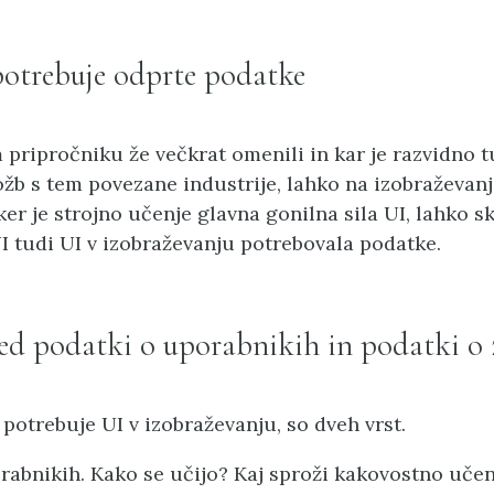
potrebuje odprte podatke
 pripročniku že večkrat omenili in kar je razvidno t
ožb s tem povezane industrije, lahko na izobraževa
 ker je strojno učenje glavna gonilna sila UI, lahko 
I tudi UI v izobraževanju potrebovala podatke.
ed podatki o uporabnikih in podatki o
h potrebuje UI v izobraževanju, so dveh vrst.
rabnikih. Kako se učijo? Kaj sproži kakovostno učen