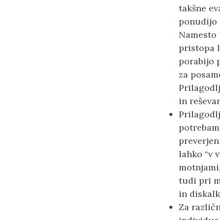
takšne ev
ponudijo 
Namesto 
pristopa 
porabijo 
za posame
Prilagodl
in reševa
Prilagodl
potrebami
preverjen
lahko “v 
motnjami
tudi pri 
in diskalk
Za različ