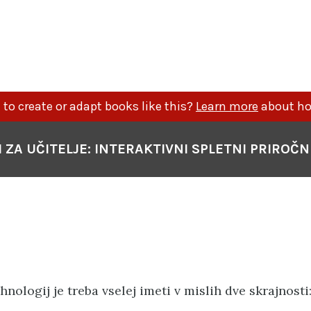
to create or adapt books like this?
Learn more
about ho
I ZA UČITELJE: INTERAKTIVNI SPLETNI PRIROČN
hnologij je treba vselej imeti v mislih dve skrajnosti