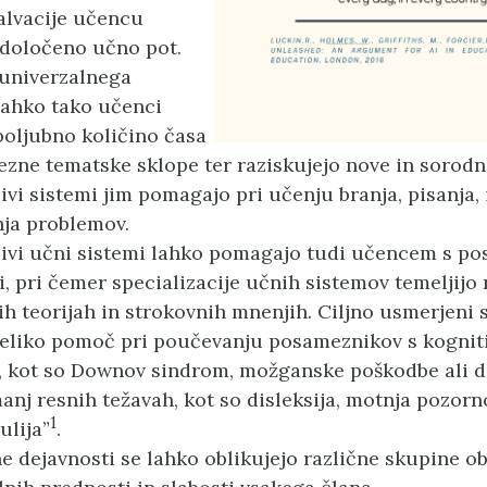
alvacije učencu
določeno učno pot.
univerzalnega
lahko tako učenci
poljubno količino časa
zne tematske sklope ter raziskujejo nove in sorodn
jivi sistemi jim pomagajo pri učenju branja, pisanja,
nja problemov.
jivi učni sistemi lahko pomagajo tudi učencem s po
, pri čemer specializacije učnih sistemov temeljijo 
ih teorijah in strokovnih mnenjih. Ciljno usmerjeni 
veliko pomoč pri poučevanju posameznikov s kognit
, kot so Downov sindrom, možganske poškodbe ali 
manj resnih težavah, kot so disleksija, motnja pozorn
1
ulija”
.
ne dejavnosti se lahko oblikujejo različne skupine o