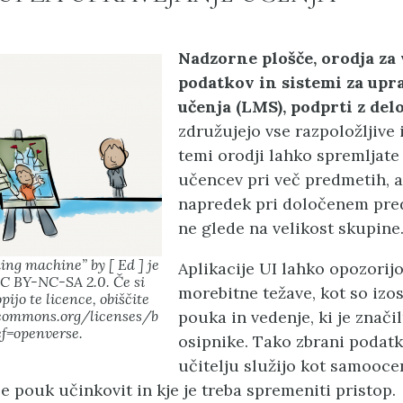
Nadzorne plošče, orodja za 
podatkov in sistemi za upr
učenja (LMS), podprti z del
združujejo vse razpoložljive 
temi orodji lahko spremljate
učencev pri več predmetih, a
napredek pri določenem pred
ne glede na velikost skupine
hing machine” by [ Ed ] je
Aplikacije UI lahko opozorij
CC BY-NC-SA 2.0. Če si
morebitne težave, kot so izos
pijo te licence, obiščite
ecommons.org/licenses/b
pouka in vedenje, ki je znači
f=openverse.
osipnike. Tako zbrani podatk
učitelju služijo kot samoocen
je pouk učinkovit in kje je treba spremeniti pristop.