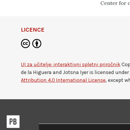
Center for 
LICENCE
UI za učitelje: interaktivni spletni priročnik
Cop
de la Higuera and Jotsna Iyer
is licensed under
Attribution 4.0 International License
, except w