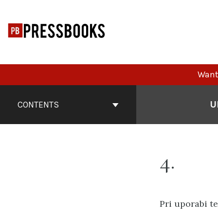
Skip
to
content
Want 
Book
Contents
U
CONTENTS
Navigation
4
Pri uporabi te