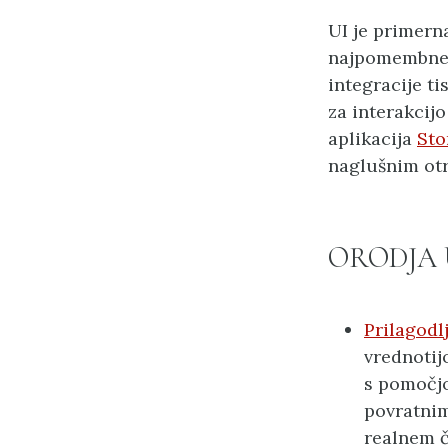
UI je primern
najpomembnej
integracije t
za interakcijo
aplikacija
Sto
naglušnim otr
ORODJA 
Prilagodlj
vrednotij
s pomočjo 
povratnim
realnem č