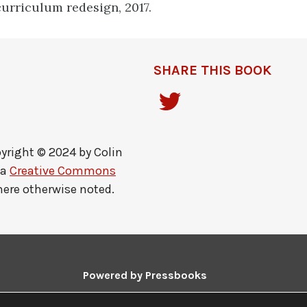
curriculum redesign, 2017.
SHARE THIS BOOK
yright © 2024 by
Colin
 a
Creative Commons
here otherwise noted.
Powered by
Pressbooks
Guides and Tutorials
|
Pressbooks Directory