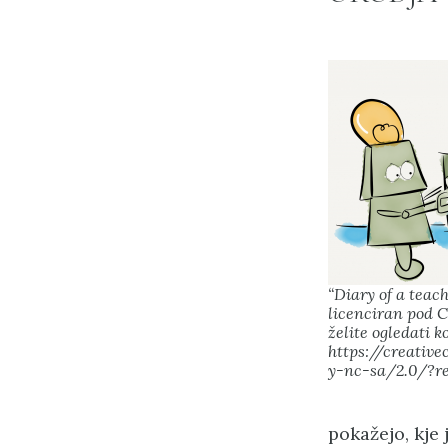
“Diary of a teac
licenciran pod 
želite ogledati ko
https://creativ
y-nc-sa/2.0/?re
pokažejo, kje 