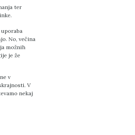
nanja ter
inke.
a uporaba
jo. No, večina
lja možnih
je je že
ne v
krajnosti. V
števamo nekaj