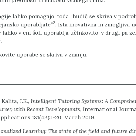
lnih prednosti in slabosti vsakega člana.
ogije lahko pomagajo, toda “hudič se skriva v podro
2
ejansko uporabljate”
. Ista inovativna in zmogljiva 
 lahko v eni šoli uporablja učinkovito, v drugi pa ze
2
.
kovite uporabe se skriva v znanju.
 Kalita, J.K.,
Intelligent Tutoring Systems: A Comprehe
Survey with Recent Developments
, International Journa
plications 181(43):1-20, March 2019.
onalized Learning: The state of the field and future di