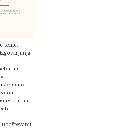
e teme.
 izgovarjanja
sebnimi
na
sistemi so
ivnimi
demenca, pa
osti
b upoštevanju