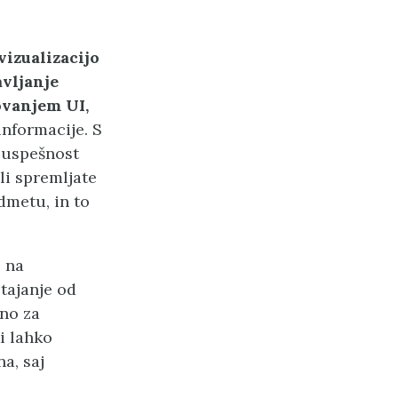
vizualizacijo
avljanje
ovanjem UI,
informacije. S
 uspešnost
li spremljate
metu, in to
.
o na
tajanje od
lno za
i lahko
a, saj