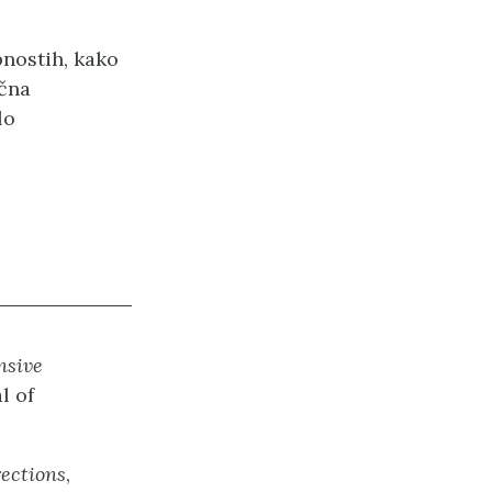
bnostih, kako
učna
lo
nsive
l of
rections
,