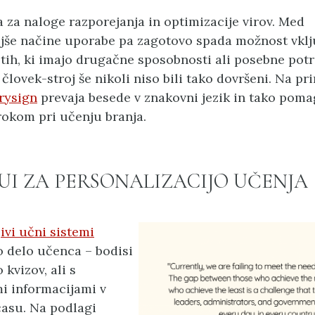
a za naloge razporejanja in optimizacije virov. Med
še načine uporabe pa zagotovo spada možnost vklj
istih, ki imajo drugačne sposobnosti ali posebne pot
 človek-stroj še nikoli niso bili tako dovršeni. Na pr
rysign
prevaja besede v znakovni jezik in tako poma
okom pri učenju branja.
UI ZA PERSONALIZACIJO UČENJA
ivi učni sistemi
o delo učenca – bodisi
kvizov, ali s
i informacijami v
asu. Na podlagi