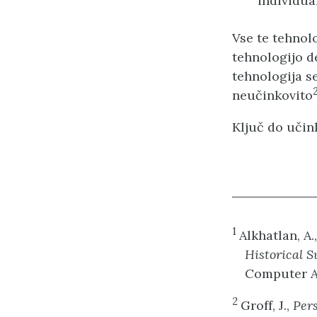
individua
Vse te tehnol
tehnologijo d
tehnologija se
neučinkovito
Ključ do učin
1
Alkhatlan, A.,
Historical 
Computer Ap
2
Groff, J.,
Pers