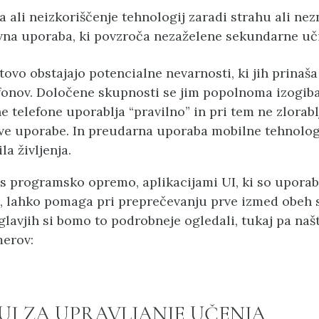
 ali neizkoriščenje tehnologij zaradi strahu ali nez
vna uporaba, ki povzroča nezaželene sekundarne uč
tovo obstajajo potencialne nevarnosti, ki jih prinaš
fonov. Določene skupnosti se jim popolnoma izogiba
e telefone uporablja “pravilno” in pri tem ne zlorab
ve uporabe. In preudarna uporaba mobilne tehnologi
la življenja.
s programsko opremo, aplikacijami UI, ki so uporab
, lahko pomaga pri preprečevanju prve izmed obeh s
glavjih si bomo to podrobneje ogledali, tukaj pa na
merov:
UI ZA UPRAVLJANJE UČENJA