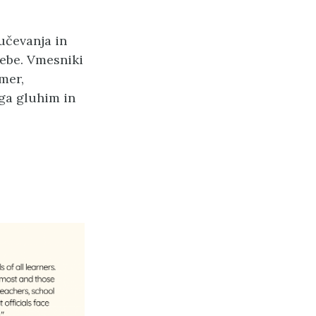
učevanja in
rebe. Vmesniki
imer,
ga gluhim in