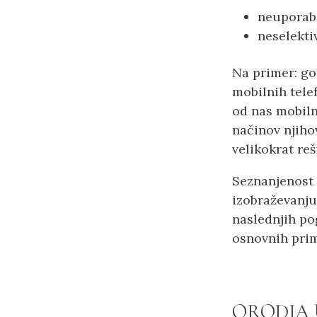
neuporaba
neselekti
Na primer: go
mobilnih tele
od nas mobiln
načinov njiho
velikokrat reši
Seznanjenost 
izobraževanju
naslednjih po
osnovnih pri
ORODJA 