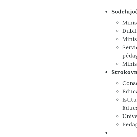
Sodelujo
Minis
Dubli
Minis
Servi
pédag
Minis
Strokovnj
Conse
Educa
Istit
Educa
Unive
Pedag