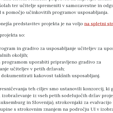
šolah ter učitelje spremeniti v samozavestne in od
 s pomočjo učinkovitih programov usposabljanja.
nejša predstavitev projekta je na voljo
na spletni st
 projekta so:
program in gradivo za usposabljanje učiteljev za upo
alnih okoljih;
s programom uporabiti pripravljeno gradivo za
anje učiteljev v petih državah;
n dokumentirati kakovost takšnih usposabljanj.
sničevanja teh ciljev smo ustanovili konzorcij, ki g
 izobraževanje iz vseh petih sodelujočih držav proje
, Luksemburg in Slovenija), strokovnjaki za evalvacijo 
pine s strokovnim znanjem na področju UI v izobr