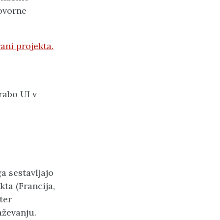
govorne
rani projekta.
rabo UI v
a sestavljajo
kta (Francija,
ter
aževanju.