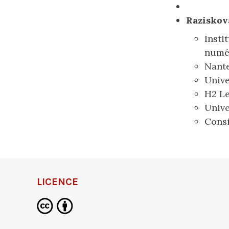
Raziskova
Insti
numér
Nante
Unive
H2 Le
Unive
Consi
LICENCE