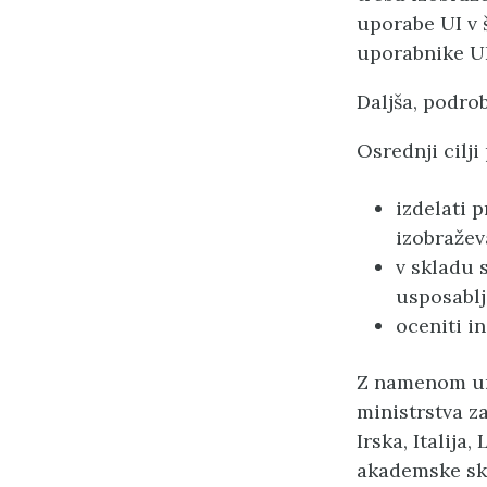
uporabe UI v 
uporabnike UI
Daljša, podrob
Osrednji cilji
izdelati 
izobražev
v skladu 
usposablj
oceniti i
Z namenom ure
ministrstva za
Irska, Italija
akademske sku