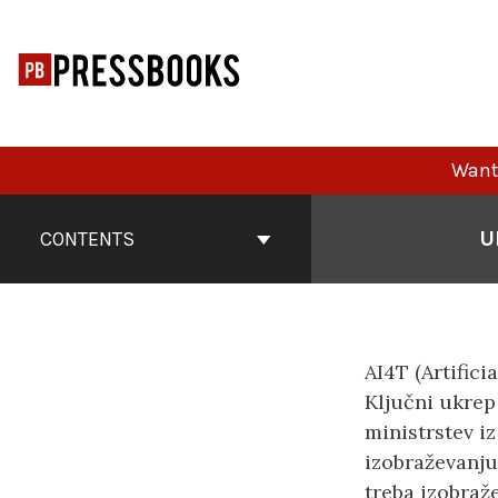
Skip
to
content
Want 
Book
Contents
U
CONTENTS
Navigation
AI4T (Artific
Ključni ukrep 
ministrstev iz
izobraževanju 
treba izobraž