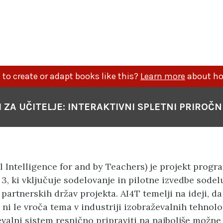
to create or adapt books like this?
Learn more
about ho
I ZA UČITELJE: INTERAKTIVNI SPLETNI PRIROČN
ial Intelligence for and by Teachers) je projekt pro
3, ki vključuje sodelovanje in pilotne izvedbe sodel
 partnerskih držav projekta. AI4T temelji na ideji, da
ni le vroča tema v industriji izobraževalnih tehnolo
evalni sistem resnično pripraviti na najboljše možne