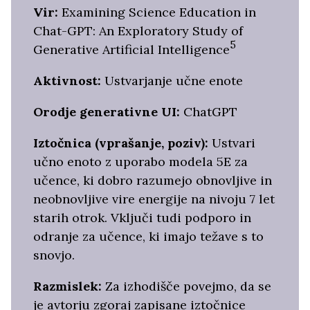
Vir:
Examining Science Education in
Chat-GPT: An Exploratory Study of
5
Generative Artificial Intelligence
Aktivnost:
Ustvarjanje učne enote
Orodje generativne UI:
ChatGPT
Iztočnica (vprašanje, poziv):
Ustvari
učno enoto z uporabo modela 5E za
učence, ki dobro razumejo obnovljive in
neobnovljive vire energije na nivoju 7 let
starih otrok. Vključi tudi podporo in
odranje za učence, ki imajo težave s to
snovjo.
Razmislek:
Za izhodišče povejmo, da se
je avtorju zgoraj zapisane iztočnice