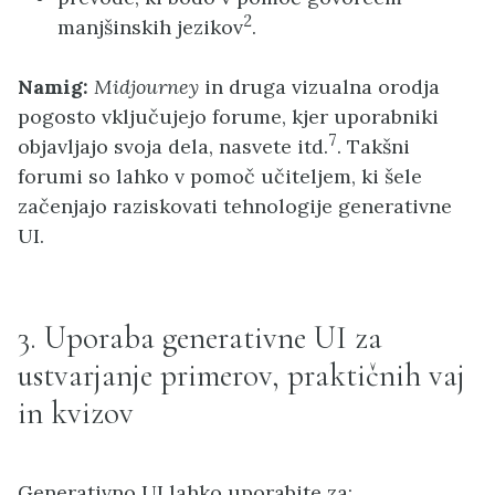
2
manjšinskih jezikov
.
Namig:
Midjourney
in druga vizualna orodja
pogosto vključujejo forume, kjer uporabniki
7
objavljajo svoja dela, nasvete itd.
. Takšni
forumi so lahko v pomoč učiteljem, ki šele
začenjajo raziskovati tehnologije generativne
UI.
3. Uporaba generativne UI za
ustvarjanje primerov, praktičnih vaj
in kvizov
Generativno UI lahko uporabite za: