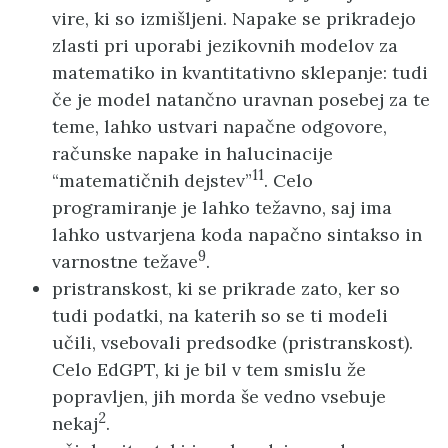
vire, ki so izmišljeni. Napake se prikradejo
zlasti pri uporabi jezikovnih modelov za
matematiko in kvantitativno sklepanje: tudi
če je model natančno uravnan posebej za te
teme, lahko ustvari napačne odgovore,
računske napake in halucinacije
11
“matematičnih dejstev”
. Celo
programiranje je lahko težavno, saj ima
lahko ustvarjena koda napačno sintakso in
9
varnostne težave
.
pristranskost, ki se prikrade zato, ker so
tudi podatki, na katerih so se ti modeli
učili, vsebovali predsodke (pristranskost).
Celo EdGPT, ki je bil v tem smislu že
popravljen, jih morda še vedno vsebuje
2
nekaj
.