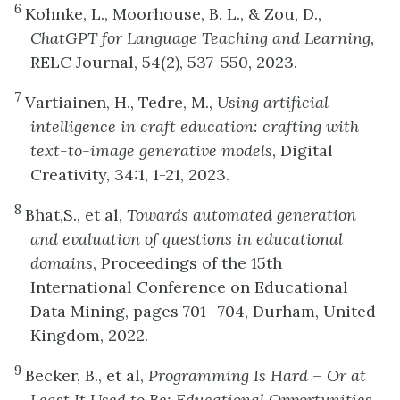
6
Kohnke, L., Moorhouse, B. L., & Zou, D.,
ChatGPT for Language Teaching and Learning,
RELC Journal, 54(2), 537-550, 2023.
7
Vartiainen, H., Tedre, M.,
Using artificial
intelligence in craft education: crafting with
text-to-image generative models
, Digital
Creativity, 34:1, 1-21, 2023.
8
Bhat,S., et al,
Towards automated generation
and evaluation of questions in educational
domains
, Proceedings of the 15th
International Conference on Educational
Data Mining, pages 701- 704, Durham, United
Kingdom, 2022.
9
Becker, B., et al,
Programming Is Hard – Or at
Least It Used to Be: Educational Opportunities