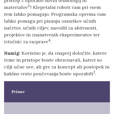
pristop z uporabo novih tehnologij in
3
materialov
? Klepetalni roboti vam pri vsem
tem lahko pomagajo. Programska oprema vam
lahko pomaga pri pisanju osnutkov učnih
načrtov, učnih ciljev, navodil za aktivnosti,
projektov in znanstvenih eksperimentov ter
4
iztočnic za razprave
.
Namig:
Koristno je, da vnaprej določite, katere
teme in pristope boste obravnavali, kateri so
cilji učne ure, ali gre za koncept ali postopek in
2
kakšno vrsto poučevanja boste uporabili
.
Primer