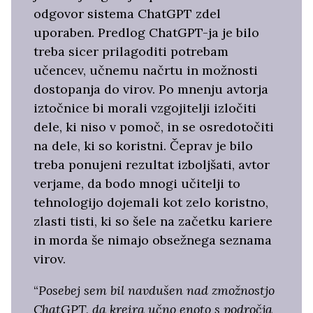
odgovor sistema ChatGPT zdel
uporaben. Predlog ChatGPT-ja je bilo
treba sicer prilagoditi potrebam
učencev, učnemu načrtu in možnosti
dostopanja do virov. Po mnenju avtorja
iztočnice bi morali vzgojitelji izločiti
dele, ki niso v pomoč, in se osredotočiti
na dele, ki so koristni. Čeprav je bilo
treba ponujeni rezultat izboljšati, avtor
verjame, da bodo mnogi učitelji to
tehnologijo dojemali kot zelo koristno,
zlasti tisti, ki so šele na začetku kariere
in morda še nimajo obsežnega seznama
virov.
“
Posebej sem bil navdušen nad zmožnostjo
ChatGPT, da kreira učno enoto s področja