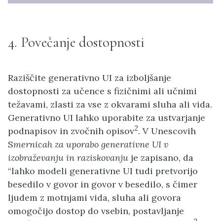
4. Povečanje dostopnosti
Raziščite generativno UI za izboljšanje
dostopnosti za učence s fizičnimi ali učnimi
težavami, zlasti za vse z okvarami sluha ali vida.
Generativno UI lahko uporabite za ustvarjanje
2
podnapisov in zvočnih opisov
. V Unescovih
S
mernicah za uporabo generativne UI v
izobraževanju in raziskovanju
je zapisano, da
“lahko modeli generativne UI tudi pretvorijo
besedilo v govor in govor v besedilo, s čimer
ljudem z motnjami vida, sluha ali govora
omogočijo dostop do vsebin, postavljanje