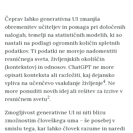
Čeprav lahko generativna UI zmanjša
obremenitev učiteljev in pomaga pri določenih
nalogah, temelji na statističnih modelih, ki so
nastali na podlagi ogromnih količin spletnih
podatkov. Ti podatki ne morejo nadomestiti
resničnega sveta, življenjskih okoliščin
(kontekstov) in odnosov. ChatGPT ne more
opisati konteksta ali razložiti, kaj dejansko
4
vpliva na učenčevo vsakdanje življenje
. Ne
more ponuditi novih idej ali rešitev za izzive v
2
resničnem svetu
.
Zmogljivost generativne UI ni niti blizu
zmožnostim človeškega uma – še posebej v
smislu tega, kar lahko človek razume in naredi