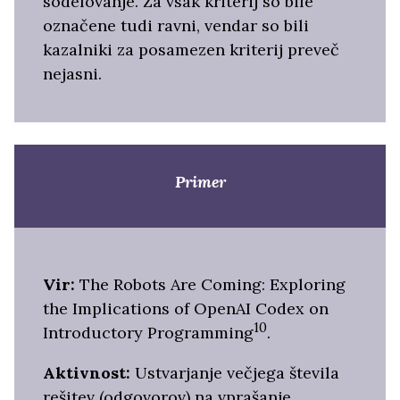
sodelovanje. Za vsak kriterij so bile
označene tudi ravni, vendar so bili
kazalniki za posamezen kriterij preveč
nejasni.
Primer
Vir:
The Robots Are Coming: Exploring
the Implications of OpenAI Codex on
10
Introductory Programming
.
Aktivnost:
Ustvarjanje večjega števila
rešitev (odgovorov) na vprašanje