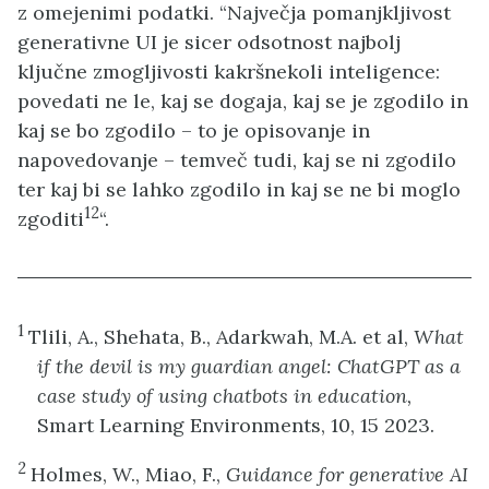
z omejenimi podatki. “Največja pomanjkljivost
generativne UI je sicer odsotnost najbolj
ključne zmogljivosti kakršnekoli inteligence:
povedati ne le, kaj se dogaja, kaj se je zgodilo in
kaj se bo zgodilo – to je opisovanje in
napovedovanje – temveč tudi, kaj se ni zgodilo
ter kaj bi se lahko zgodilo in kaj se ne bi moglo
12
zgoditi
“.
1
Tlili, A., Shehata, B., Adarkwah, M.A. et al,
What
if the devil is my guardian angel: ChatGPT as a
case study of using chatbots in education,
Smart Learning Environments, 10, 15 2023.
2
Holmes, W., Miao, F.,
Guidance for generative AI