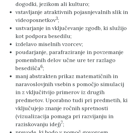
dogodki, jezikom ali kulturo;
vstavljanje atraktivnih pojasnjevalnih slik in
3
videoposnetkov
;
ustvarjanje in vključevanje zgodb, ki služijo
kot podpora besedilu;
izdelavo miselnih vzorcev;
poudarjanje, parafraziranje in povzemanje
pomembnih delov učne ure ter razlago
6
besedišča
;
manj abstrakten prikaz matematičnih in
naravoslovjnih vsebin s pomočjo simulacij
in z vključitvijo primerov iz drugih
predmetov. Uporabno tudi pri predmetih, ki
vključujejo znanje ročnih spretnosti
(vizualizacija pomaga pri razvijanju in
7
raziskovanju idej)
;
prevode, ki bodo v pomoč govorcem