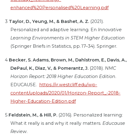
enhanced%20Personalised%20Learning.pdf
3
Taylor, D., Yeung, M., & Bashet, A. Z.
(2021).
Personalized and adaptive learning. En
Innovative
Learning Environments in STEM Higher Education
(Springer Briefs in Statistics, pp. 17–34). Springer.
4
Becker, S. Adams, Brown, M., Dahlstrom, E., Davis, A.,
DePaul, K., Diaz, V., & Pomerantz, J.
(2018).
NMC
Horizon Report: 2018 Higher Education Edition
.
EDUCAUSE.
https://ir.westcliff.edu/wp-
content/uploads/2020/01/Horizon-Report_-2018-
Higher-Education-Edition.pdf
5
Feldstein, M., & Hill, P.
(2016). Personalized learning:
What it really is and why it really matters.
Educause
Review
.