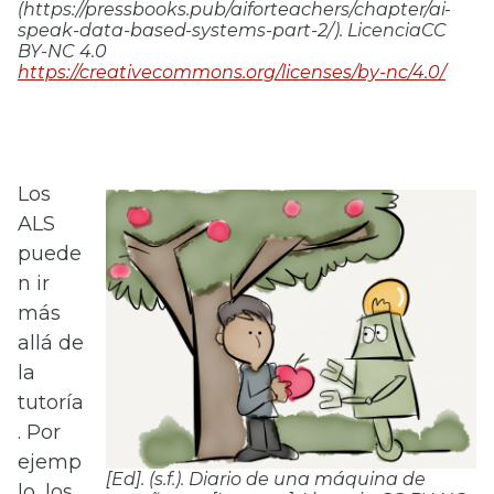
(https://pressbooks.pub/aiforteachers/chapter/ai-
speak-data-based-systems-part-2/). LicenciaCC
BY-NC 4.0
https://creativecommons.org/licenses/by-nc/4.0/
Los
ALS
puede
n ir
más
allá de
la
tutoría
. Por
ejemp
[Ed]. (s.f.).
Diario de una máquina de
lo, los