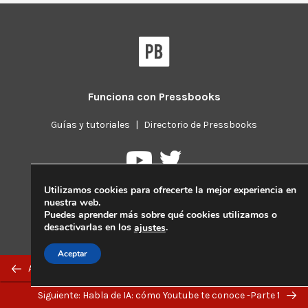
Funciona con
Pressbooks
Guías y tutoriales
|
Directorio de Pressbooks
Pressbooks
Pressbooks
en
en
Utilizamos cookies para ofrecerte la mejor experiencia en
Twitter
YouTube
nuestra web.
Puedes aprender más sobre qué cookies utilizamos o
desactivarlas en los
.
ajustes
Aceptar
Previous/next
Anterior: Una nota sobre la personalización
navigation
Siguiente: Habla de IA: cómo Youtube te conoce -Parte 1