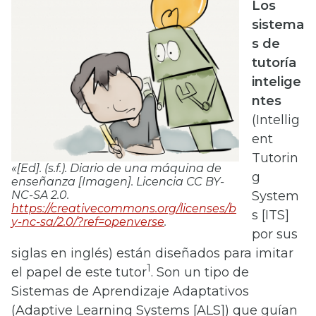
Los
sistema
s de
tutoría
intelige
ntes
(Intellig
ent
Tutorin
«[Ed]. (s.f.).
Diario de una máquina de
g
enseñanza
[Imagen]. Licencia CC BY-
NC-SA 2.0.
System
https://creativecommons.org/licenses/b
s [ITS]
y-nc-sa/2.0/?ref=openverse
.
por sus
siglas en inglés) están diseñados para imitar
1
el papel de este tutor
. Son un tipo de
Sistemas de Aprendizaje Adaptativos
(Adaptive Learning Systems [ALS]) que guían