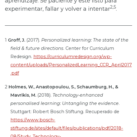
aprendizaje. Sé paciente y esté listo para
2,5
experimentar, fallar y volver a intentar
.
1
Groff, J.
(2017).
Personalized learning: The state of the
field & future directions
. Center for Curriculum
Redesign.
https://curriculumredesign.org/wp-
content/uploads/PersonalizedLearning_CCR_April2017
.pdf
2
Holmes, W., Anastopoulou, S., Schaumburg, H., &
Mavrikis, M.
(2018).
Technology‑enhanced
personalised learning: Untangling the evidence
.
Stuttgart: Robert Bosch Stiftung. Recuperado de
https://www.bosch-
stiftung.de/sites/default/files/publications/pdf/2018-
08/Study_Technology-