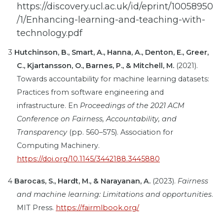
https://discovery.ucl.ac.uk/id/eprint/10058950
/1/Enhancing-learning-and-teaching-with-
technology.pdf
3
Hutchinson, B., Smart, A., Hanna, A., Denton, E., Greer,
C., Kjartansson, O., Barnes, P., & Mitchell, M.
(2021).
Towards accountability for machine learning datasets:
Practices from software engineering and
infrastructure. En
Proceedings of the 2021 ACM
Conference on Fairness, Accountability, and
Transparency
(pp. 560–575). Association for
Computing Machinery.
https://doi.org/10.1145/3442188.3445880
4
Barocas, S., Hardt, M., & Narayanan, A.
(2023).
Fairness
and machine learning: Limitations and opportunities
.
MIT Press.
https://fairmlbook.org/