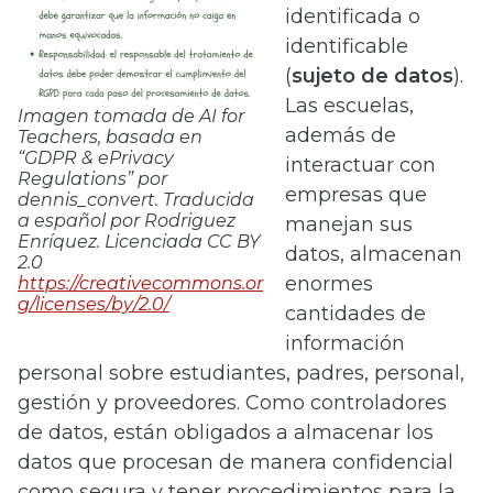
identificada o
identificable
(
sujeto de datos
).
Las escuelas,
Imagen tomada de AI for
además de
Teachers, basada en
“GDPR & ePrivacy
interactuar con
Regulations” por
empresas que
dennis_convert. Traducida
a español por Rodriguez
manejan sus
Enríquez. Licenciada CC BY
datos, almacenan
2.0
enormes
https://creativecommons.or
g/licenses/by/2.0/
cantidades de
información
personal sobre estudiantes, padres, personal,
gestión y proveedores. Como controladores
de datos, están obligados a almacenar los
datos que procesan de manera confidencial
como segura y tener procedimientos para la