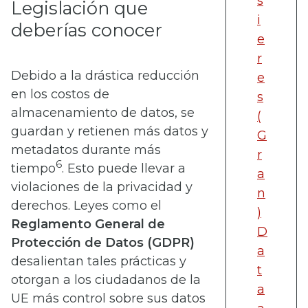
s
Legislación que
i
deberías conocer
e
r
Debido a la drástica reducción
e
en los costos de
s
almacenamiento de datos, se
(
guardan y retienen más datos y
G
metadatos durante más
r
6
tiempo
. Esto puede llevar a
a
violaciones de la privacidad y
n
derechos. Leyes como el
)
Reglamento General de
D
Protección de Datos (GDPR)
a
desalientan tales prácticas y
t
otorgan a los ciudadanos de la
a
UE más control sobre sus datos