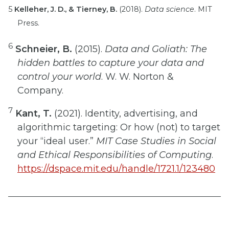
5
Kelleher, J. D., & Tierney, B.
(2018).
Data science
. MIT
Press.
6
Schneier, B.
(2015).
Data and Goliath: The
hidden battles to capture your data and
control your world
. W. W. Norton &
Company.
7
Kant, T.
(2021). Identity, advertising, and
algorithmic targeting: Or how (not) to target
your “ideal user.”
MIT Case Studies in Social
and Ethical Responsibilities of Computing
.
https://dspace.mit.edu/handle/1721.1/123480