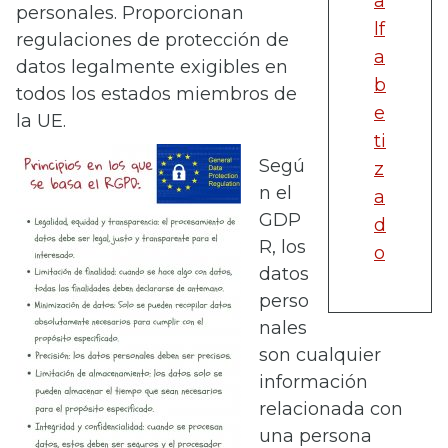
a
personales. Proporcionan
lf
regulaciones de protección de
a
datos legalmente exigibles en
b
todos los estados miembros de
e
la UE.
ti
Segú
z
n el
a
GDP
d
R, los
o
datos
perso
nales
son cualquier
información
relacionada con
una persona