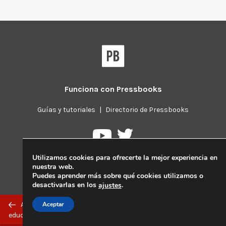
Funciona con
Pressbooks
Guías y tutoriales
|
Directorio de Pressbooks
Pressbooks
Pressbooks
en
en
Utilizamos cookies para ofrecerte la mejor experiencia en
Twitter
YouTube
nuestra web.
Puedes aprender más sobre qué cookies utilizamos o
desactivarlas en los
.
ajustes
Previous/next
Aceptar
Anterior: Aprendizaje analítico y minería de datos
navigation
educativos