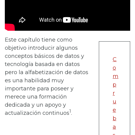
Este capítulo tiene como
objetivo introducir algunos
conceptos básicos de datos y
C
tecnología basada en datos
o
pero la alfabetización de datos
m
es una habilidad muy
p
importante para poseer y
r
merece una formación
u
dedicada y un apoyo y
e
1
actualización continuos
.
b
a