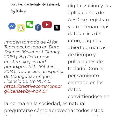
digitalización y las
aplicaciones de
AIED, se registran
y almacenan más
datos: clics del
ratón, páginas
Imagen tomada de AI for
Teachers, basada en Data
abiertas, marcas
Science (Kelleher & Tierney,
de tiempo y
2018) y Big Data, new
pulsaciones de
epistemologies and
paradigm shifts (Kitchin,
1
teclado
. Con el
2014). Traducción al español
pensamiento
de Rodríguez Enríquez.
Licencia CC BY-NC 4.0.
centrado en los
https://creativecommons.or
datos
g/licenses/by-nc/4.0/
convirtiéndose en
la norma en la sociedad, es natural
preguntarse cómo aprovechar todos estos