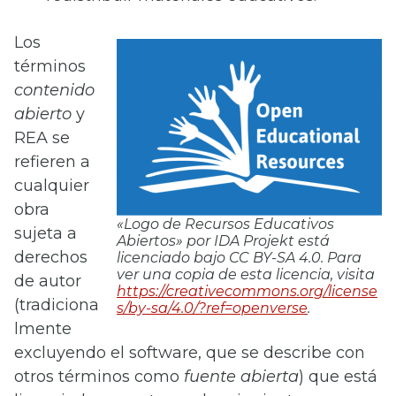
Los
términos
contenido
abierto
y
REA se
refieren a
cualquier
obra
«Logo de Recursos Educativos
sujeta a
Abiertos» por IDA Projekt está
derechos
licenciado bajo CC BY-SA 4.0. Para
ver una copia de esta licencia, visita
de autor
https://creativecommons.org/license
(tradiciona
s/by-sa/4.0/?ref=openverse
.
lmente
excluyendo el software, que se describe con
otros términos como
fuente abierta
) que está