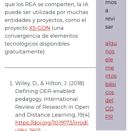
mos
que los REA se comparten, la IA
a
puede ser utilizada por muchas
revi
entidades y proyectos, como el
sar
proyecto
X5-GON
(una
convergencia de elementos
algu
tecnológicos disponibles
nos
gratuitamente).
ele
me
ntos
Wiley, D., & Hilton, J. (2018).
bási
Defining OER-enabled
cos
pedagogy. International
del
Review of Research in Open
GD
and Distance Learning, 19(4).
PR
https://doi.org/10.19173/irrodl.
v19i4.3601