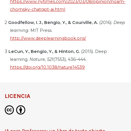
https://www.nytimes.com/2023/03/08/opinion/noam-
chomsky-chatgpt-ai.html
2
Goodfellow, I. J., Bengio, Y., & Courville, A.
(2016).
Deep
learning
. MIT Press.
http://www.deeplearningbook.org/
3
LeCun, Y., Bengio, Y., & Hinton, G.
(2015). Deep
learning.
Nature, 521
(7553), 436–444.
https://doi.org/10.1038/nature14539
LICENCIA