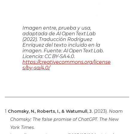
Imagen entre, prueba y usa,
adaptada de AI Open Text Lab
(2022). Traducción Rodriguez
Enríquez del texto incluido en la
imagen. Fuente: AI Open Text Lab.
Licencia: CC BY‑SA 4.0.
https://creativecommons.org/license
s/by-sa/4.0/
1
Chomsky, N., Roberts, I., & Watumull, J.
(2023).
Noam
Chomsky: The false promise of ChatGPT
.
The New
York Times
.