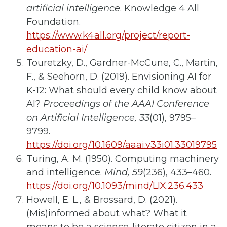
artificial intelligence
. Knowledge 4 All
Foundation.
https://www.k4all.org/project/report-
education-ai/
Touretzky, D., Gardner-McCune, C., Martin,
F., & Seehorn, D. (2019). Envisioning AI for
K-12: What should every child know about
AI?
Proceedings of the AAAI Conference
on Artificial Intelligence, 33
(01), 9795–
9799.
https://doi.org/10.1609/aaai.v33i01.33019795
Turing, A. M. (1950). Computing machinery
and intelligence.
Mind, 59
(236), 433–460.
https://doi.org/10.1093/mind/LIX.236.433
Howell, E. L., & Brossard, D. (2021).
(Mis)informed about what? What it