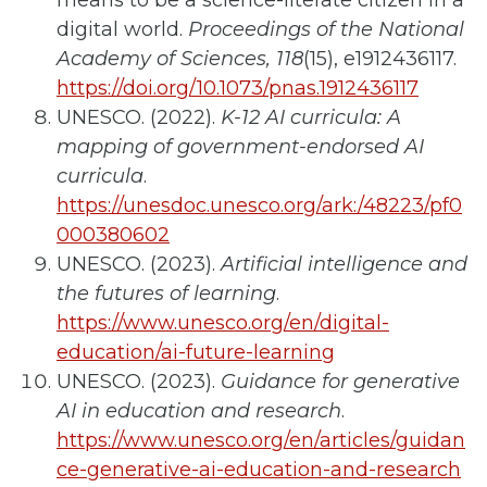
means to be a science-literate citizen in a
digital world.
Proceedings of the National
Academy of Sciences, 118
(15), e1912436117.
https://doi.org/10.1073/pnas.1912436117
UNESCO. (2022).
K-12 AI curricula: A
mapping of government-endorsed AI
curricula
.
https://unesdoc.unesco.org/ark:/48223/pf0
000380602
UNESCO. (2023).
Artificial intelligence and
the futures of learning
.
https://www.unesco.org/en/digital-
education/ai-future-learning
UNESCO. (2023).
Guidance for generative
AI in education and research
.
https://www.unesco.org/en/articles/guidan
ce-generative-ai-education-and-research