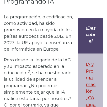
Programando IA
La programación, o codificación,
como actividad, ha sido
¡Des
promovida en la mayoría de los
cubr
países europeos desde 2012. En
e!
2023, la UE apoyó la enseñanza
de informática en Europa.
Pero desde la llegada de la IAG
IA y
y su impacto esperado en la
Pro
10
educación
, se ha cuestionado
gra
la utilidad de aprender a
mac
programar. ¿No podemos
ión:
simplemente dejar que la IA
¿Có
realice esta tarea por nosotros?
digo
O, por el contrario, ya que