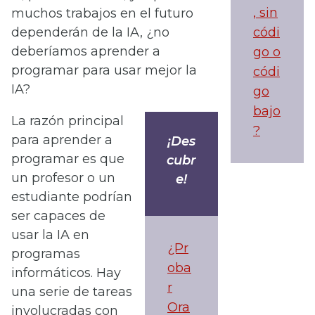
, sin
muchos trabajos en el futuro
códi
dependerán de la IA, ¿no
deberíamos aprender a
go o
programar para usar mejor la
códi
IA?
go
bajo
La razón principal
?
para aprender a
¡Des
programar es que
cubr
un profesor o un
e!
estudiante podrían
ser capaces de
usar la IA en
¿Pr
programas
oba
informáticos. Hay
r
una serie de tareas
Ora
involucradas con