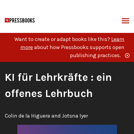
Skip
to
content
ARCH
Want to create or adapt books like this?
Learn
more
about how Pressbooks supports open
publishing practices.
Book
KI für Lehrkräfte : ein
Title:
offenes Lehrbuch
Authors:
Colin de la Higuera and Jotsna Iyer