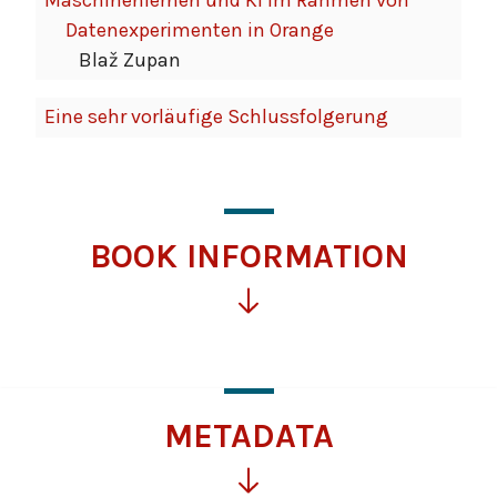
Maschinenlernen und KI im Rahmen von
Datenexperimenten in Orange
Blaž Zupan
Eine sehr vorläufige Schlussfolgerung
BOOK INFORMATION
Click
for
more
information
METADATA
Click