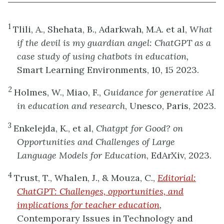
1
Tlili, A., Shehata, B., Adarkwah, M.A. et al,
What
if the devil is my guardian angel: ChatGPT as a
case study of using chatbots in education,
Smart Learning Environments, 10, 15 2023.
2
Holmes, W., Miao, F.,
Guidance for generative AI
in education and research
, Unesco, Paris, 2023.
3
Enkelejda, K., et al,
Chatgpt for Good? on
Opportunities and Challenges of Large
Language Models for Education
, EdArXiv, 2023.
4
Trust, T., Whalen, J., & Mouza, C.,
Editorial:
ChatGPT: Challenges, opportunities, and
implications for teacher education
,
Contemporary Issues in Technology and