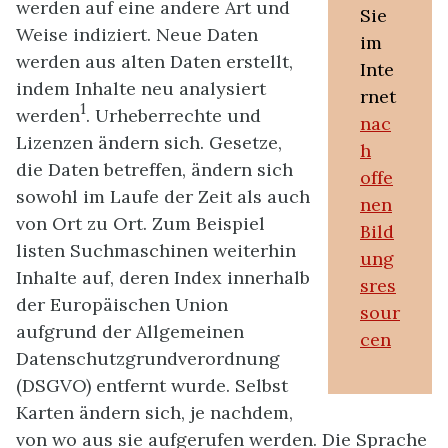
werden auf eine andere Art und
Sie
Weise indiziert. Neue Daten
im
werden aus alten Daten erstellt,
Inte
indem Inhalte neu analysiert
rnet
1
werden
. Urheberrechte und
nac
Lizenzen ändern sich. Gesetze,
h
die Daten betreffen, ändern sich
offe
sowohl im Laufe der Zeit als auch
nen
von Ort zu Ort. Zum Beispiel
Bild
listen Suchmaschinen weiterhin
ung
Inhalte auf, deren Index innerhalb
sres
der Europäischen Union
sour
aufgrund der Allgemeinen
cen
Datenschutzgrundverordnung
(DSGVO) entfernt wurde. Selbst
Karten ändern sich, je nachdem,
von wo aus sie aufgerufen werden. Die Sprache