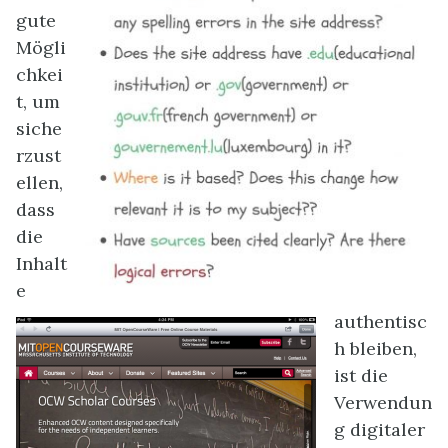
gute
Mögli
chkei
t, um
siche
rzust
ellen,
dass
die
Inhalt
e
authentisc
h bleiben,
ist die
Verwendun
g digitaler