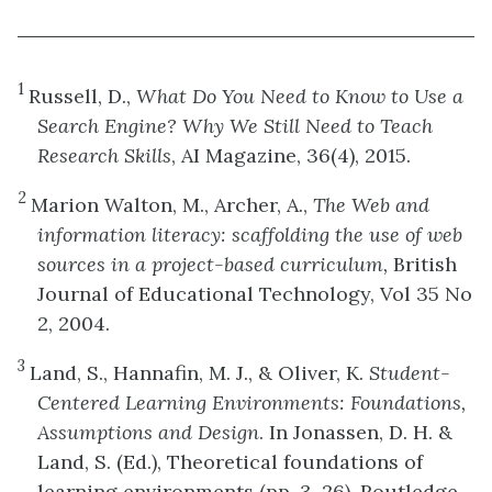
1
Russell, D.,
What Do You Need to Know to Use a
Search Engine? Why We Still Need to Teach
Research Skills
, AI Magazine, 36(4), 2015.
2
Marion Walton, M., Archer, A.,
The Web and
information literacy: scaffolding the use of web
sources in a project-based curriculum,
British
Journal of Educational Technology, Vol 35 No
2, 2004.
3
Land, S., Hannafin, M. J., & Oliver, K.
Student-
Centered Learning Environments: Foundations,
Assumptions and Design
. In Jonassen, D. H. &
Land, S. (Ed.), Theoretical foundations of
learning environments (pp. 3–26), Routledge,