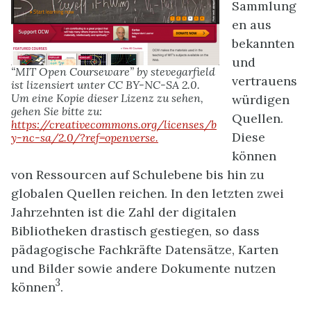
Sammlung
en aus
bekannten
und
“MIT Open Courseware” by stevegarfield
vertrauens
ist lizensiert unter CC BY-NC-SA 2.0.
Um eine Kopie dieser Lizenz zu sehen,
würdigen
gehen Sie bitte zu:
Quellen.
https://creativecommons.org/licenses/b
Diese
y-nc-sa/2.0/?ref=openverse.
können
von Ressourcen auf Schulebene bis hin zu
globalen Quellen reichen. In den letzten zwei
Jahrzehnten ist die Zahl der digitalen
Bibliotheken drastisch gestiegen, so dass
pädagogische Fachkräfte Datensätze, Karten
und Bilder sowie andere Dokumente nutzen
3
können
.