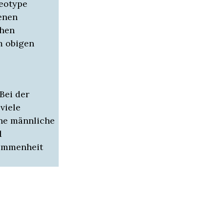
reotype
enen
chen
m obigen
Bei der
viele
ine männliche
d
nommenheit