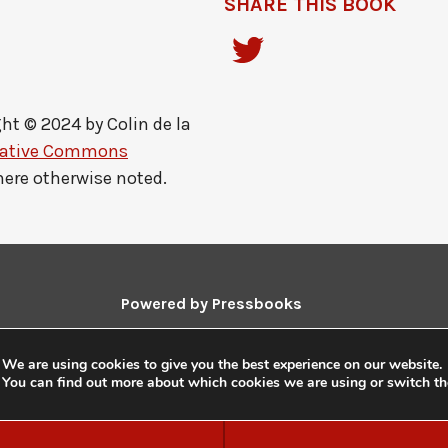
SHARE THIS BOOK
ht © 2024 by
Colin de la
eative Commons
here otherwise noted.
Powered by
Pressbooks
Guides and Tutorials
|
Pressbooks Directory
We are using cookies to give you the best experience on our website.
You can find out more about which cookies we are using or switch t