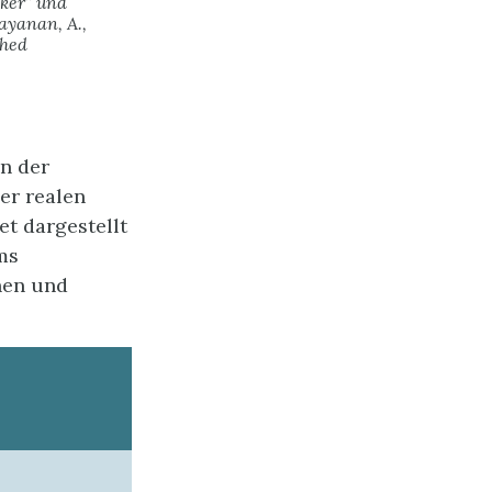
ker” und
ayanan, A.,
shed
on der
er realen
et dargestellt
ms
nen und