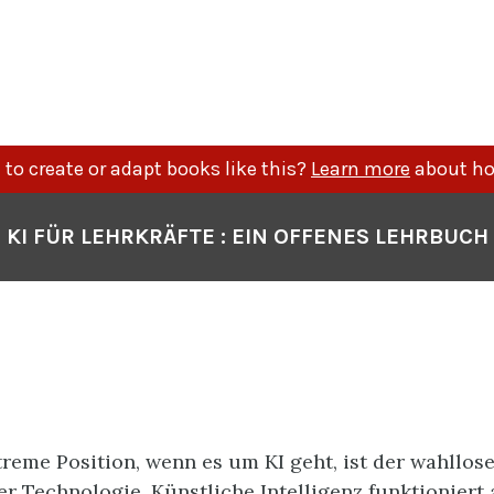
to create or adapt books like this?
Learn more
about ho
KI FÜR LEHRKRÄFTE : EIN OFFENES LEHRBUCH
treme Position, wenn es um KI geht, ist der wahllos
r Technologie. Künstliche Intelligenz funktioniert 