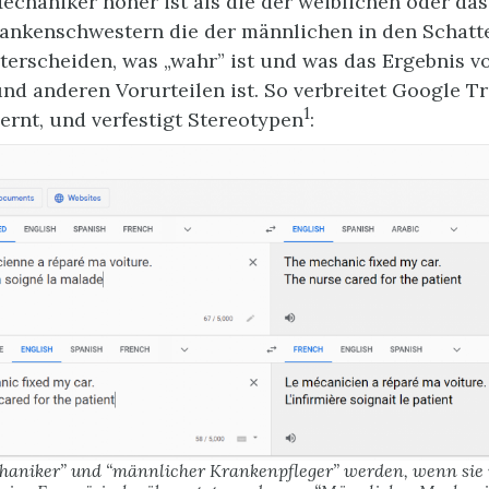
chaniker höher ist als die der weiblichen oder das
ankenschwestern die der männlichen in den Schatten
terscheiden, was „wahr” ist und was das Ergebnis v
nd anderen Vorurteilen ist. So verbreitet Google T
1
lernt, und verfestigt Stereotypen
:
haniker” und “männlicher Krankenpfleger” werden, wenn sie 