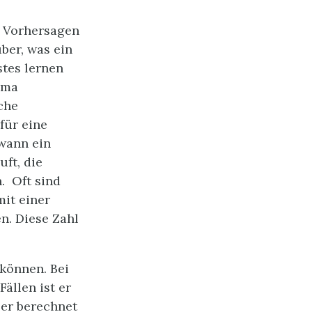
 Vorhersagen
ber, was ein
tes lernen
hema
che
für eine
 wann ein
uft, die
. Oft sind
it einer
n. Diese Zahl
 können. Bei
ällen ist er
ler berechnet