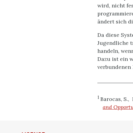
wird, nicht f
programmieren
ändert sich d
Da diese Sys
Jugendliche t
handeln, wenn
Dazu ist ein 
verbundenen h
1
Barocas, S.,
and Opportu