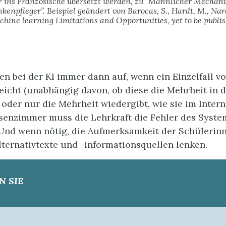
 ins Französische übersetzt werden, zu “Männlicher Mechani
kenpfleger”. Beispiel geändert von Barocas, S., Hardt, M., Nar
hine learning Limitations and Opportunities, yet to be publi
en bei der KI immer dann auf, wenn ein Einzelfall v
icht (unabhängig davon, ob diese die Mehrheit in d
 oder nur die Mehrheit wiedergibt, wie sie im Intern
ssenzimmer muss die Lehrkraft die Fehler des Syste
 Und wenn nötig, die Aufmerksamkeit der Schülerin
lternativtexte und -informationsquellen lenken.
N SIE