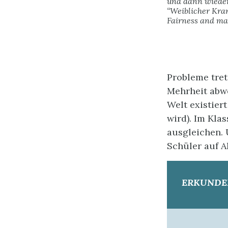
und dann wieder
“Weiblicher Kran
Fairness and mac
Probleme tret
Mehrheit abwe
Welt existiert
wird). Im Kla
ausgleichen.
Schüler auf A
ERKUNDE