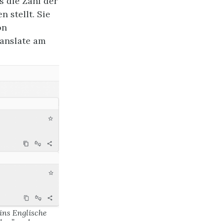
s die Zahl der
 stellt. Sie
on
ranslate am
ins Englische