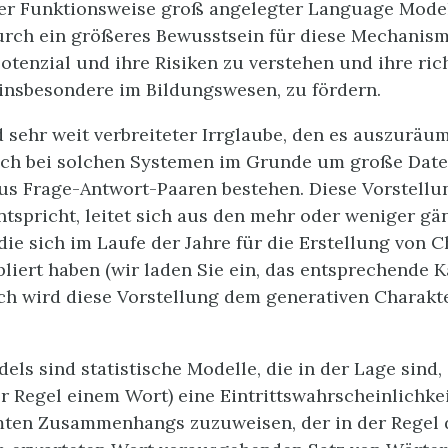
 der Funktionsweise groß angelegter Language Mod
urch ein größeres Bewusstsein für diese Mechanism
Potenzial und ihre Risiken zu verstehen und ihre ric
insbesondere im Bildungswesen, zu fördern.
 sehr weit verbreiteter Irrglaube, den es auszuräume
 sich bei solchen Systemen im Grunde um große Dat
aus Frage-Antwort-Paaren bestehen. Diese Vorstellun
entspricht, leitet sich aus den mehr oder weniger g
 die sich im Laufe der Jahre für die Erstellung von C
liert haben (wir laden Sie ein, das entsprechende K
ich wird diese Vorstellung dem generativen Charak
.
ls sind statistische Modelle, die in der Lage sind,
der Regel einem Wort) eine Eintrittswahrscheinlichke
ten Zusammenhangs zuzuweisen, der in der Regel d