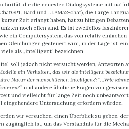
ularität, die die neuesten Dialogsysteme mit natür
 ChatGPT, Bard und LLAMa2-chat), die Large Langu
 kurzer Zeit erlangt haben, hat zu hitzigen Debatten
unkten noch offen sind. Es ist zweifellos fasziniere
 wie ein Computersystem, das von relativ einfachen
n Gleichungen gesteuert wird, in der Lage ist, ein
viele als „intelligent” bezeichnen
itel soll jedoch nicht versucht werden, Antworten a
delle ein Verhalten, das wir als intelligent bezeichn
ahre Natur der menschlichen Intelligenz?”, „Wie könn
finieren?”
und andere ähnliche Fragen von gewissem
rzeit und vielleicht für lange Zeit noch unbeantwort
iel eingehendere Untersuchung erfordern würden.
erden wir versuchen, einen Überblick zu geben, der
n zugänglich ist, um das Verständnis für die Mech