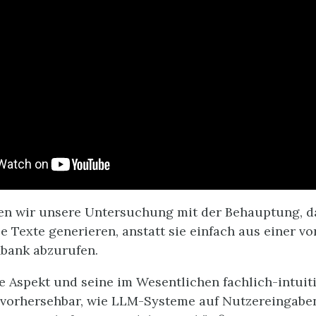
en wir unsere Untersuchung mit der Behauptung, d
 Texte generieren, anstatt sie einfach aus einer v
bank abzurufen.
e Aspekt und seine im Wesentlichen fachlich-intuit
vorhersehbar, wie LLM-Systeme auf Nutzereingabe