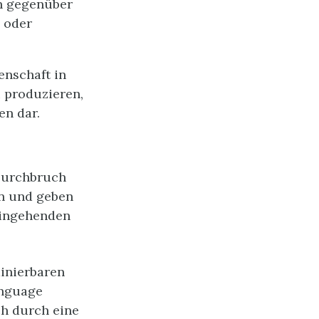
en gegenüber
e oder
enschaft in
u produzieren,
en dar.
 Durchbruch
en und geben
eingehenden
ainierbaren
anguage
ch durch eine