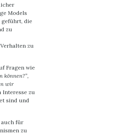
licher
age Models
 geführt, die
nd zu
 Verhalten zu
uf Fragen wie
en können?”,
en wir
 Interesse zu
et sind und
 auch für
anismen zu