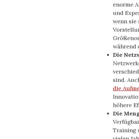
enorme A
und Exper
wenn sie 
Vorstellu
Größenor
während d
Die Netz
Netzwerke
verschie
sind. Auc
die Aufm
Innovatio
höhere Ef
Die Meng
Verfügbar
Training 
vielen Ja