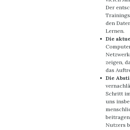
Der entsc
Training
den Date
Lernen.
Die aktu
Computern
Netzwerke
zeigen, d
das Auftr
Die Abs
vernachlä
Schritt i
uns insb
menschlic
beitragen
Nutzers 