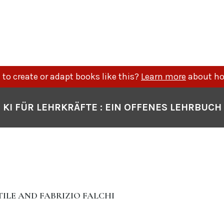
to create or adapt books like this?
Learn more
about ho
KI FÜR LEHRKRÄFTE : EIN OFFENES LEHRBUCH
ILE AND FABRIZIO FALCHI