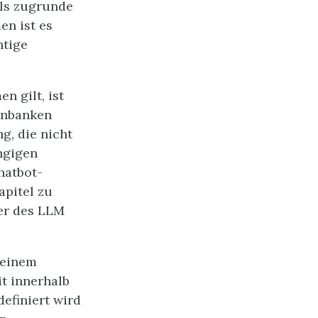
els zugrunde
en ist es
htige
n gilt, ist
enbanken
g, die nicht
ängigen
hatbot-
apitel zu
ter des LLM
 einem
it innerhalb
efiniert wird