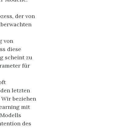
zess, der von
tüberwachten
g von
ss diese
g scheint zu
arameter für
oft
den letzten
. Wir beziehen
earning mit
 Modells
ntention des