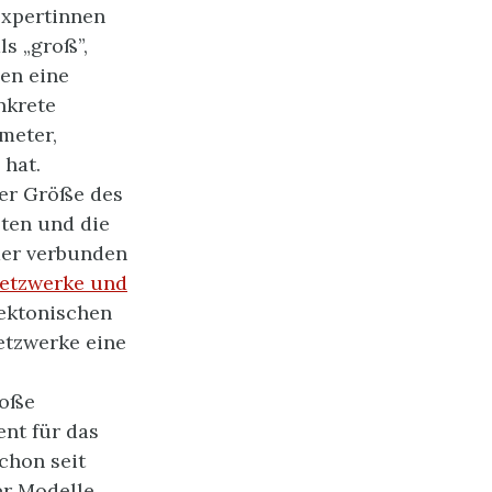
Expertinnen
s „groß”,
en eine
nkrete
meter,
 hat.
der Größe des
oten und die
der verbunden
netzwerke
und
tektonischen
etzwerke eine
roße
ent für das
chon seit
er Modelle.