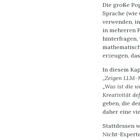
Die große Pop
Sprache (wie
verwenden, in
in mehreren P
hinterfragen,
mathematische
erzeugen, das 
In diesem Kap
„
Zeigen LLM-Mo
„Was ist die w
Kreativität de
geben, die de
daher eine v
Stattdessen w
Nicht-Experte