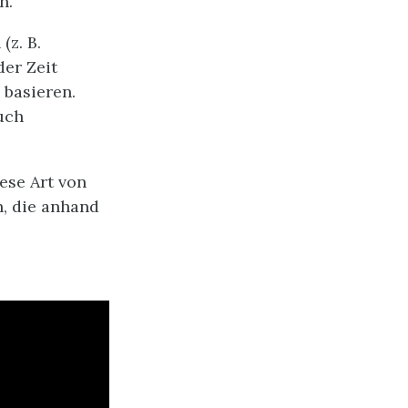
n.
(z. B.
er Zeit
basieren.
uch
ese Art von
, die anhand