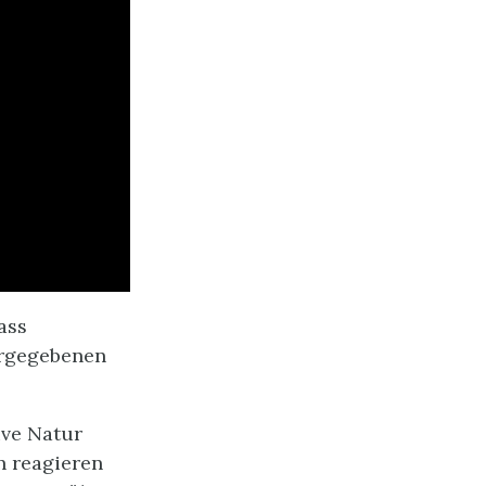
ass
orgegebenen
ive Natur
n reagieren