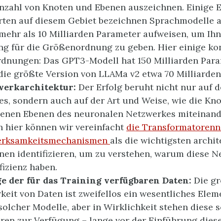
nzahl von Knoten und Ebenen auszeichnen. Einige 
ten auf diesem Gebiet bezeichnen Sprachmodelle al
mehr als 10 Milliarden Parameter aufweisen, um Ihn
ng für die Größenordnung zu geben. Hier einige ko
dnungen: Das GPT3-Modell hat 150 Milliarden Para
ie größte Version von LLAMa v2 etwa 70 Milliarden
werkarchitektur:
Der Erfolg beruht nicht nur auf 
s, sondern auch auf der Art und Weise, wie die Kn
denen Ebenen des neuronalen Netzwerkes miteinan
h hier können wir vereinfacht
die Transformatoren
erksamkeitsmechanismen
als die wichtigsten archi
nen identifizieren, um zu verstehen, warum diese N
fizienz haben.
e der für das Training verfügbaren Daten:
Die g
keit von Daten ist zweifellos ein wesentliches Elem
solcher Modelle, aber in Wirklichkeit stehen diese s
hren zur Verfügung – lange vor der Einführung dies