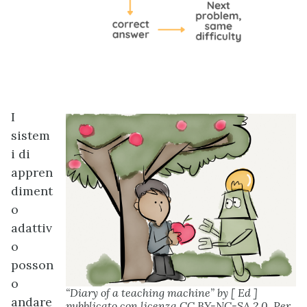
I
sistem
i di
appren
diment
o
adattiv
o
posson
o
“Diary of a teaching machine” by [ Ed ]
andare
pubblicato con licenza CC BY-NC-SA 2.0. Per