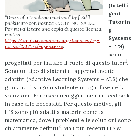
(Intelli
gent
“Diary of a teaching machine” by [ Ed ]
Tutorin
pubblicato con licenza CC BY-NC-SA 2.0.
Per visualizzare una copia di questa licenza,
g
visitare
Systems
https://creativecommons.org/licenses/by-
– ITS)
nc-sa/2.0/?ref=openverse
.
sono
1
progettati per imitare il ruolo di questo tutor
.
Sono un tipo di sistemi di apprendimento
adattivi (Adaptive Learning Systems – ALS) che
guidano il singolo studente in ogni fase della
soluzione. Forniscono suggerimenti e feedback
in base alle necessità. Per questo motivo, gli
ITS sono più adatti a materie come la
matematica, dove i problemi e le soluzioni sono
2
chiaramente definiti
. Ma i più recenti ITS si