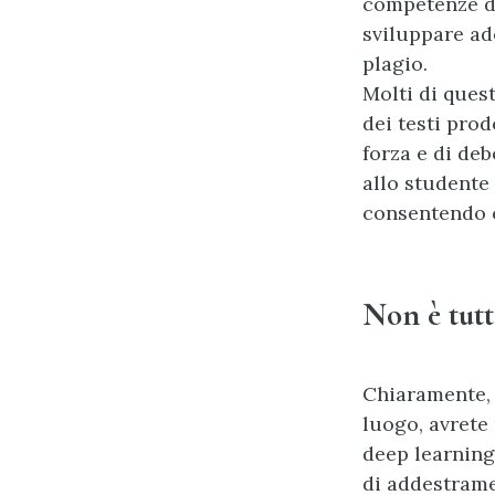
competenze deg
sviluppare ad
plagio.
Molti di ques
dei testi prod
forza e di deb
allo studente 
consentendo c
Non è tutt
Chiaramente, n
luogo, avrete
deep learning 
di addestramen