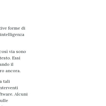
tive forme di
’intelligenza
osì via sono
esto. Essi
ando il
tro ancora.
 tali
nterventi
oftware. Alcuni
ulle