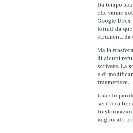
Da tempo siam
che vanno sot
Google Docs, 
forniti da que
strumenti da 
Ma la trasfor
di alcuni ref
scrivere. La s
e di modifica
trasmettere.
Usando parole
scrittura line
trasformazion
migliorato not