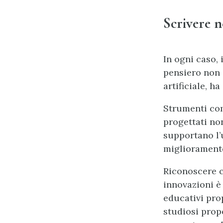
Scrivere n
In ogni caso, 
pensiero non s
artificiale, h
Strumenti co
progettati no
supportano l’u
miglioramento 
Riconoscere c
innovazioni è
educativi prop
studiosi prop