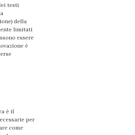
ei testi
na
ione) della
ente limitati
possono essere
nnovazione è
verse
a è il
ecessarie per
zare come