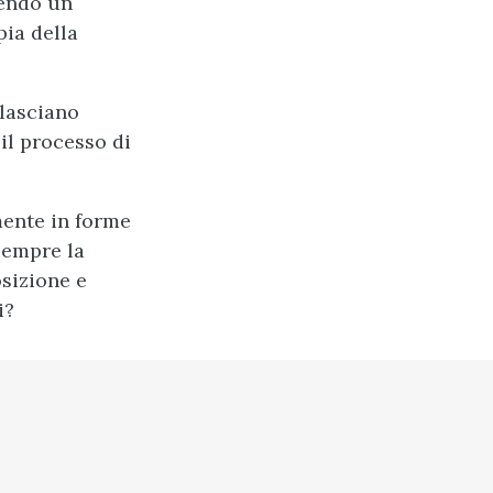
tendo un
ia della
 lasciano
il processo di
mente in forme
sempre la
sizione e
i?