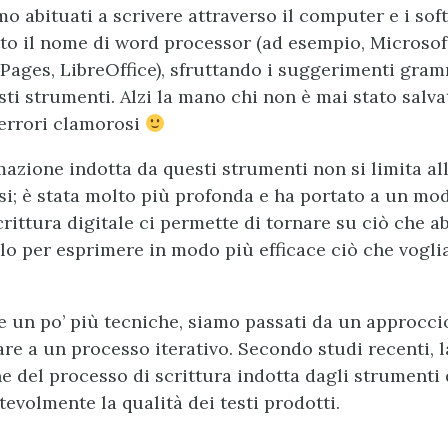
o abituati a scrivere attraverso il computer e i sof
to il nome di word processor (ad esempio, Microsof
Pages, LibreOffice), sfruttando i suggerimenti gram
sti strumenti. Alzi la mano chi non è mai stato salva
errori clamorosi
mazione indotta da questi strumenti non si limita al
usi; è stata molto più profonda e ha portato a un mo
crittura digitale ci permette di tornare su ciò che a
rlo per esprimere in modo più efficace ciò che vogl
 un po’ più tecniche, siamo passati da un approccio
are a un processo iterativo. Secondo studi recenti, l
e del processo di scrittura indotta dagli strumenti d
evolmente la qualità dei testi prodotti.