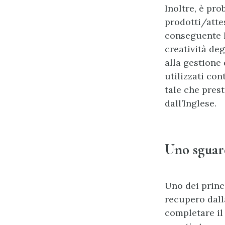
Inoltre, è pro
prodotti/atte
conseguente l
creatività deg
alla gestione
utilizzati con
tale che pres
dall’Inglese.
Uno sguar
Uno dei princi
recupero dall
completare il