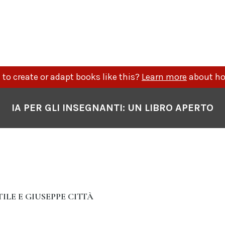
to create or adapt books like this?
Learn more
about ho
IA PER GLI INSEGNANTI: UN LIBRO APERTO
LE E GIUSEPPE CITTÀ