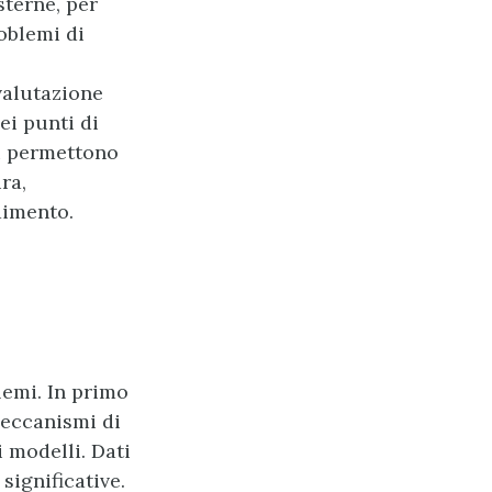
sterne, per
oblemi di
valutazione
ei punti di
ti permettono
ra,
dimento.
lemi. In primo
meccanismi di
i modelli. Dati
significative.