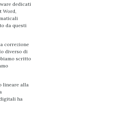
tware dedicati
t Word,
maticali
to da questi
la correzione
do diverso di
bbiamo scritto
iamo
 lineare alla
a
igitali ha