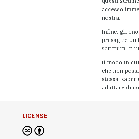
questi strum
accesso immed
nostra.
Infine, gli en
presagire un 
scrittura in u
Il modo in cu
che non possi
stessa: saper
adattare di c
LICENSE