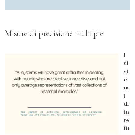
Misure di precisione multiple
I
si
st
e
m
i
di
in
te
lli