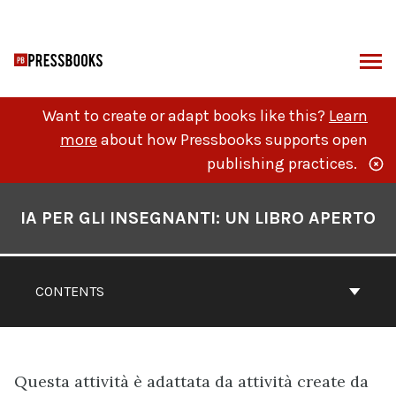
Skip
to
content
ARCH
Want to create or adapt books like this?
Learn
more
about how Pressbooks supports open
publishing practices.
Book
Contents
IA PER GLI INSEGNANTI: UN LIBRO APERTO
Navigation
CONTENTS
Questa attività è adattata da attività create da