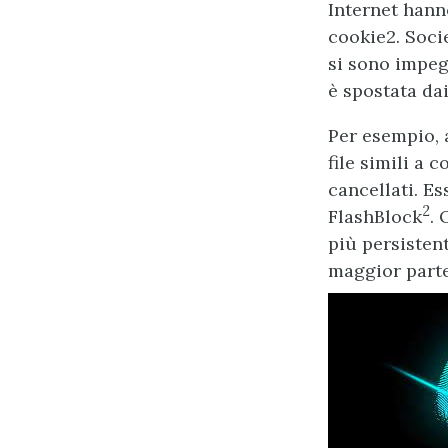
Internet hann
cookie2. Soci
si sono impegn
è spostata da
Per esempio, a
file simili a 
cancellati. E
2
FlashBlock
. 
più persistent
maggior part