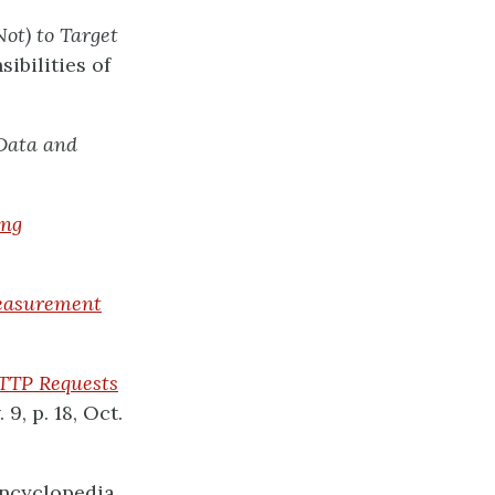
Not) to Target
ibilities of
 Data and
ing
Measurement
HTTP Requests
9, p. 18, Oct.
Encyclopedia