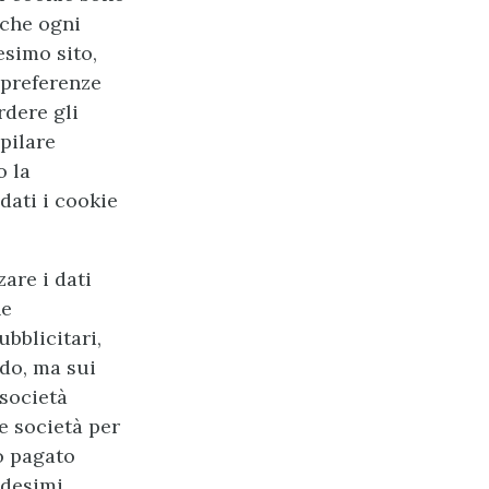
 che ogni
esimo sito,
 preferenze
rdere gli
mpilare
o la
dati i cookie
are i dati
he
bblicitari,
do, ma sui
 società
re società per
o pagato
medesimi