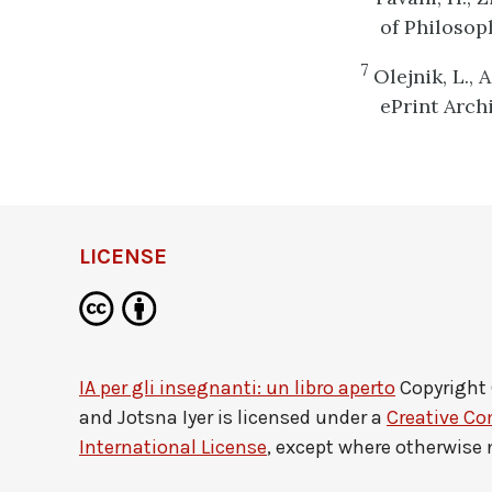
of Philosoph
7
Olejnik, L., 
ePrint Arch
LICENSE
IA per gli insegnanti: un libro aperto
Copyright
and Jotsna Iyer
is licensed under a
Creative Co
International License
, except where otherwise 