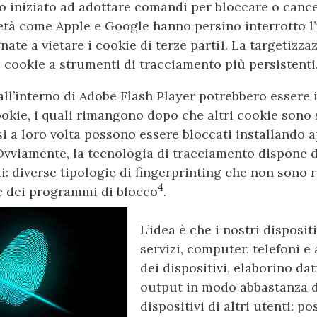
o iniziato ad adottare comandi per bloccare o cance
età come Apple e Google hanno persino interrotto l
ate a vietare i cookie di terze parti1. La targetizza
i cookie a strumenti di tracciamento più persistenti
ll’interno di Adobe Flash Player potrebbero essere i
cookie, i quali rimangono dopo che altri cookie sono 
ssi a loro volta possono essere bloccati installando
Ovviamente, la tecnologia di tracciamento dispone 
i: diverse tipologie di fingerprinting che non sono r
4
e dei programmi di blocco
.
L’idea è che i nostri dispositi
servizi, computer, telefoni e 
dei dispositivi, elaborino da
output in modo abbastanza d
dispositivi di altri utenti: p