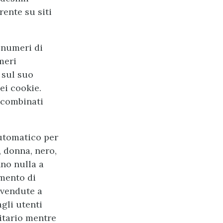
rente su siti
o numeri di
meri
 sul suo
ei cookie.
 combinati
automatico per
, donna, nero,
no nulla a
amento di
 vendute a
gli utenti
itario mentre