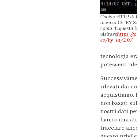
Cookie HTTP di 
licenza CC BY SA
copia di questa l
visitare
https://
es/by-sa/2.0/
tecnologia er
potessero ril
Successivamen
rilevati dai 
acquistiamo. 
non basati su
nostri dati pe
hanno iniziato
tracciare anc
questo privile