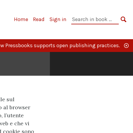
Primary
Search
Home
Read
Sign in
Navigation
in
SE
book:
w Pressbooks supports open publishing practices.
ile sul
 al browser
, l’utente
eb e che vi
 I cookie sono