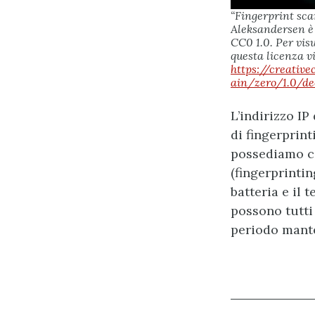
“Fingerprint sca
Aleksandersen è 
CC0 1.0. Per vis
questa licenza v
https://creativ
ain/zero/1.0/de
L’indirizzo IP
di fingerprin
possediamo co
(fingerprintin
batteria e il 
possono tutti 
periodo mante