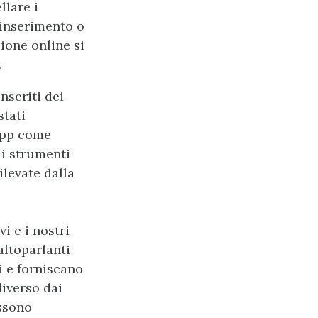
llare i
’inserimento o
zione online si
.
nseriti dei
stati
 app come
di strumenti
ilevate dalla
vi e i nostri
altoparlanti
ti e forniscano
iverso dai
ossono