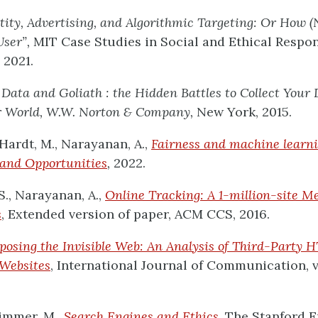
tity, Advertising, and Algorithmic Targeting: Or How (
User”,
MIT Case Studies in Social and Ethical Respons
 2021.
,
Data and Goliath : the Hidden Battles to Collect Your
r World, W.W. Norton & Company,
New York, 2015.
 Hardt, M., Narayanan, A.,
Fairness and machine learn
 and Opportunities
,
2022.
S., Narayanan, A.,
Online Tracking: A 1-million-site 
s
, Extended version of paper, ACM CCS, 2016.
posing the Invisible Web: An Analysis of Third-Party 
 Websites
, International Journal of Communication, v. 
Zimmer, M.,
Search Engines and Ethics
, The Stanford 