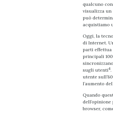
qualcuno con
visualizza un
può determina
acquistiamo u
Oggi, la tecn
di Internet. U
parti effettua
principali 100
sincronizzano
4
sugli utenti
.
utente sull’80
l’aumento dell
Quando questi
dell’opinione 
browser, come