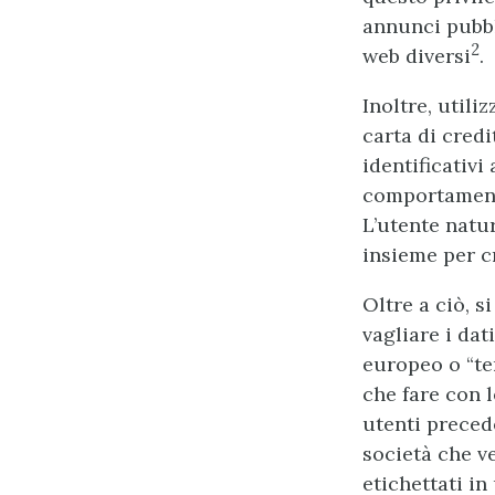
annunci pubbl
2
web diversi
.
Inoltre, utili
carta di cred
identificativi
comportamento
L’utente natu
insieme per c
Oltre a ciò, s
vagliare i da
europeo o “te
che fare con 
utenti preced
società che v
etichettati i