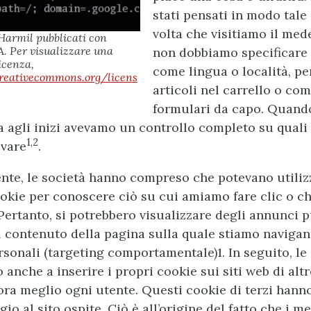
stati pensati in modo tale
volta che visitiamo il med
Harmil pubblicati con
. Per visualizzare una
non dobbiamo specificare
icenza,
come lingua o località, pe
creativecommons.org/licens
articoli nel carrello o co
formulari da capo. Quand
a agli inizi avevamo un controllo completo su quali 
1,2
evare
.
te, le società hanno compreso che potevano utilizz
cookie per conoscere ciò su cui amiamo fare clic o c
Pertanto, si potrebbero visualizzare degli annunci pu
l contenuto della pagina sulla quale stiamo navigan
rsonali (targeting comportamentale)1. In seguito, le
 anche a inserire i propri cookie sui siti web di alt
ora meglio ogni utente. Questi cookie di terzi hann
gio al sito ospite. Ciò è all’origine del fatto che i 