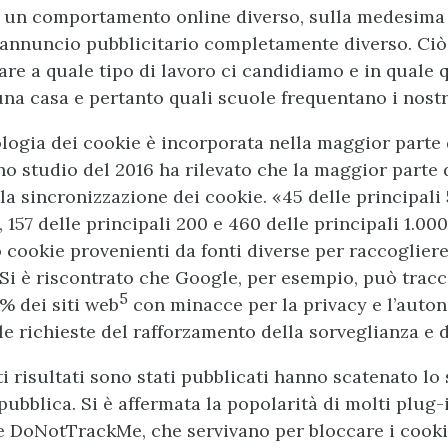
 un comportamento online diverso, sulla medesima 
 annuncio pubblicitario completamente diverso. Ciò
re a quale tipo di lavoro ci candidiamo e in quale 
na casa e pertanto quali scuole frequentano i nostri
ologia dei cookie è incorporata nella maggior parte
no studio del 2016 ha rilevato che la maggior parte 
 la sincronizzazione dei cookie. «45 delle principali 
, 157 delle principali 200 e 460 delle principali 1.000
 cookie provenienti da fonti diverse per raccoglier
 Si è riscontrato che Google, per esempio, può trac
5
% dei siti web
con minacce per la privacy e l’auto
e richieste del rafforzamento della sorveglianza e d
 risultati sono stati pubblicati hanno scatenato lo
pubblica. Si è affermata la popolarità di molti plug-
 DoNotTrackMe, che servivano per bloccare i cooki