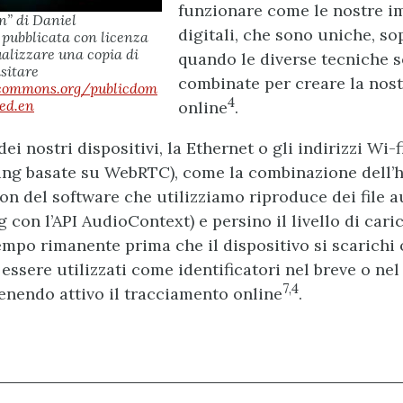
funzionare come le nostre i
n” di Daniel
digitali, che sono uniche, so
pubblicata con licenza
ualizzare una copia di
quando le diverse tecniche 
isitare
combinate per creare la nost
ecommons.org/publicdom
4
ed.en
online
.
 dei nostri dispositivi, la Ethernet o gli indirizzi Wi-
ting basate su WebRTC), come la combinazione dell’
n del software che utilizziamo riproduce dei file a
g con l’API AudioContext) e persino il livello di cari
tempo rimanente prima che il dispositivo si scarichi o
essere utilizzati come identificatori nel breve o ne
7,4
nendo attivo il tracciamento online
.