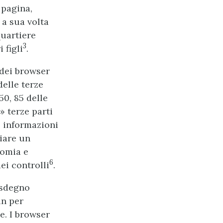
pagina,
 a sua volta
quartiere
3
 figli
.
 dei browser
delle terze
50, 85 delle
» terze parti
e informazioni
ciare un
nomia e
6
ei controlli
.
 sdegno
in per
e. I browser