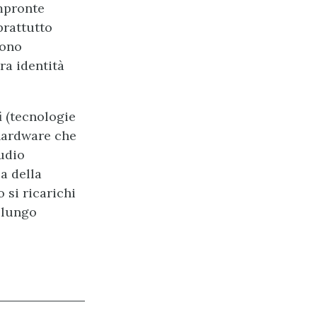
mpronte
prattutto
sono
ra identità
fi (tecnologie
hardware che
udio
ca della
 si ricarichi
l lungo