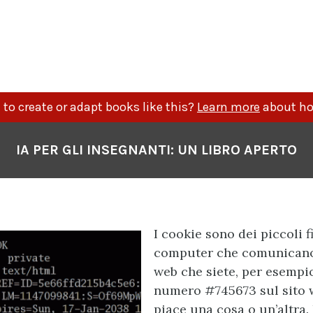
to create or adapt books like this?
Learn more
about ho
IA PER GLI INSEGNANTI: UN LIBRO APERTO
I cookie sono dei piccoli f
computer che comunicano
web che siete, per esempio
numero #745673 sul sito w
piace una cosa o un’altra.