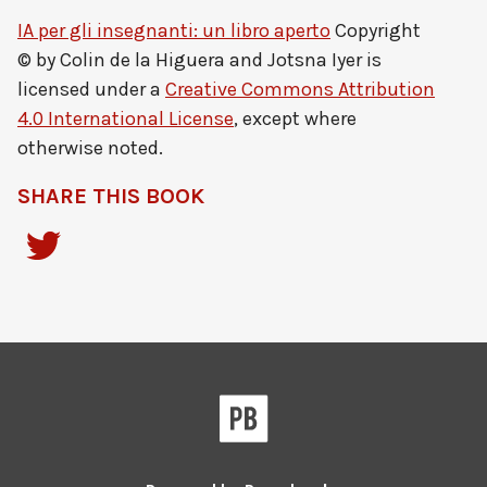
IA per gli insegnanti: un libro aperto
Copyright
© by
Colin de la Higuera and Jotsna Iyer
is
licensed under a
Creative Commons Attribution
4.0 International License
, except where
otherwise noted.
SHARE THIS BOOK